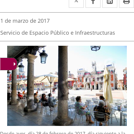
a
a
a
una
una
una
Fecha
1 de marzo de 2017
de
aplicación
aplicación
aplica
la
Fuente
Servicio de Espacio Público e Infraestructuras
noticia
externa.
externa.
extern
de
la
noticia
Desde ayer, día 28 de febrero de 2017, día siguiente a la