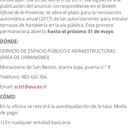
Descripción
publicación del anuncio correspondiente en el
Boletín
Oficial de la Provincia
, se abre el plazo para la renovación
automática anual (2017) de las autorizaciones para instalar
terrazas de hostelería en la vía pública. Este proceso
permanecerá abierto
hasta el próximo 31 de mayo
.
DÓNDE
:
SERVICIO DE ESPACIO PÚBLICO E INFRAESTRUCTURAS
(ÁREA DE URBANISMO)
Monasterio de San Benito, planta baja, puerta n.º 8
Teléfono: 983 426 366
Enlace
Email:
scstt@ava.es
a
CÓMO
:
una
aplicación
En la oficina se retirará la autoliquidación de la tasa. Modo
externa.
de pago:
1) En cualquier entidad bancaria