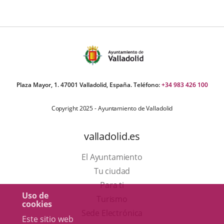
Plaza Mayor, 1. 47001 Valladolid, España. Teléfono:
+34 983 426 100
Copyright 2025 - Ayuntamiento de Valladolid
valladolid.es
El Ayuntamiento
Tu ciudad
Para ti
Uso de
Este
Turismo
cookies
enlace
Enlace
Sede Electrónica
Este sitio web