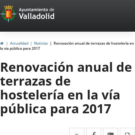
Portal
Saltar al contenido
Web
del
Ayuntamiento
Inicio
Actualidad
Noticias
Renovación anual de terrazas de hostelería en
la vía pública para 2017
de
Renovación anual de
Valladolid
terrazas de
hostelería en la vía
pública para 2017
Twitter
Enlace
Facebook
Enlace
Linke
Enlace
I