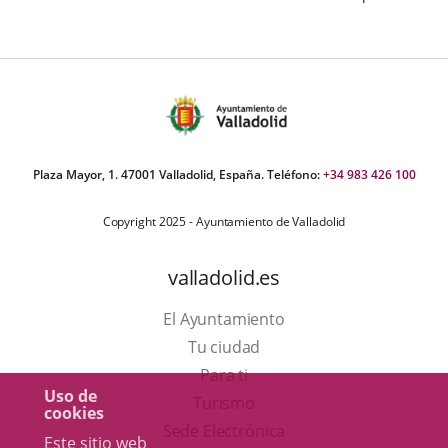
troducir las pautas de la modernidad empapada por las
echa
nguardias...
e
oticia
Plaza Mayor, 1. 47001 Valladolid, España. Teléfono:
+34 983 426 100
Copyright 2025 - Ayuntamiento de Valladolid
valladolid.es
El Ayuntamiento
Tu ciudad
Para ti
Uso de
Este
Turismo
cookies
enlace
Enlace
Sede Electrónica
Este sitio web