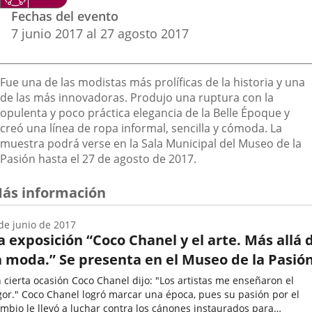
Datos
una
una
una
Fechas del evento
del
aplicación
aplicación
aplica
7
junio
2017
al
27
agosto
2017
evento
externa.
externa.
extern
Descripción
Fue una de las modistas más prolíficas de la historia y una
de las más innovadoras. Produjo una ruptura con la
opulenta y poco práctica elegancia de la Belle Époque y
creó una línea de ropa informal, sencilla y cómoda. La
muestra podrá verse en la Sala Municipal del Museo de la
Pasión hasta el 27 de agosto de 2017.
ás información
de junio de 2017
a exposición “Coco Chanel y el arte. Más allá 
a moda.” Se presenta en el Museo de la Pasió
 cierta ocasión Coco Chanel dijo: "Los artistas me enseñaron el
gor." Coco Chanel logró marcar una época, pues su pasión por el
mbio le llevó a luchar contra los cánones instaurados para