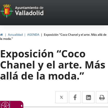
Portal
Saltar al contenido
Web
del
Ayuntamiento
Inicio
Actualidad
AGENDA
Exposición “Coco Chanel y el arte. Más allá de
la moda.”
de
Exposición “Coco
Valladolid
Chanel y el arte. Más
allá de la moda.”
Twitter
Enlace
Facebook
Enlace
Linke
Enlace
I
a
a
a