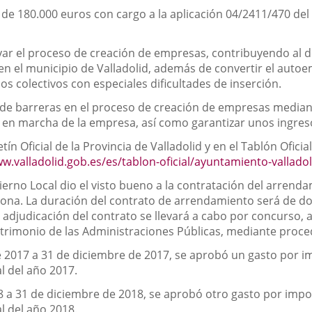
o de 180.000 euros con cargo a la aplicación 04/2411/470 d
oyar el proceso de creación de empresas, contribuyendo al 
o en el municipio de Valladolid, además de convertir el aut
los colectivos con especiales dificultades de inserción.
ón de barreras en el proceso de creación de empresas medi
a en marcha de la empresa, así como garantizar unos ingreso
tín Oficial de la Provincia de Valladolid y en el Tablón Ofici
ww.valladolid.gob.es/es/tablon-oficial/ayuntamiento-vallad
ierno Local dio el visto bueno a la contratación del arrenda
zona. La duración del contrato de arrendamiento será de do
djudicación del contrato se llevará a cabo por concurso, al
atrimonio de las Administraciones Públicas, mediante proce
 2017 a 31 de diciembre de 2017, se aprobó un gasto por imp
l del año 2017.
8 a 31 de diciembre de 2018, se aprobó otro gasto por impor
l del año 2018.