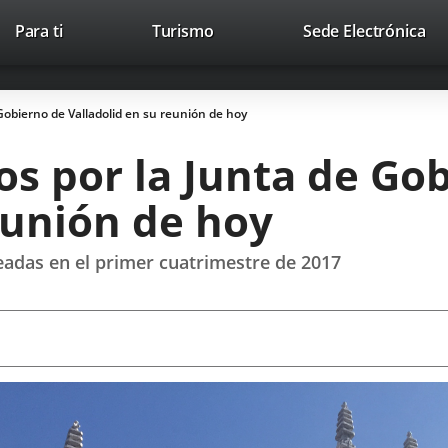
Este
En
Para ti
Turismo
Sede Electrónica
Accesibilidad
Trabaja con nosotros
Contac
enlace
a
se
un
abrirá
apl
obierno de Valladolid en su reunión de hoy
en
ext
una
s por la Junta de Go
ventana
nueva.
eunión de hoy
adas en el primer cuatrimestre de 2017