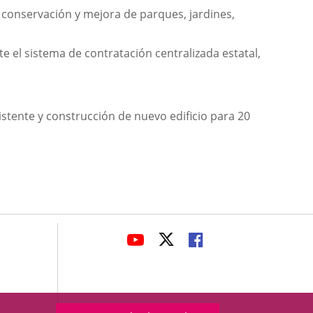
e conservación y mejora de parques, jardines,
te el sistema de contratación centralizada estatal,
stente y construcción de nuevo edificio para 20
avaHeaderSocial
ENLACE
ENLACE
ENLACE
A
A
A
UNA
UNA
UNA
APLICACIÓN
APLICACIÓN
APLICACIÓN
EXTERNA.
EXTERNA.
EXTERNA.