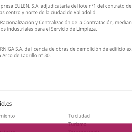
presa EULEN, S.A, adjudicataria del lote nº1 del contrato d
as centro y norte de la ciudad de Valladolid.
e Racionalización y Centralización de la Contratación, median
s industriales para el Servicio de Limpieza.
A S.A. de licencia de obras de demolición de edificio exi
 Arco de Ladrillo nº 30.
id.es
amiento
Tu ciudad
Este
Turismo