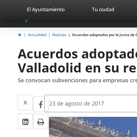
Portal
Saltar al contenido
valladolid.es
El Ayuntamiento
Tu ciudad
avaTop
Web
del
Inicio
Actualidad
Noticias
Acuerdos adoptados por la Junta de G
Ayuntamiento
Acuerdos adoptado
de
Valladolid en su r
Valladolid
Se convocan subvenciones para empresas cre
Twitter
Enlace
Facebook
Enlace
Fecha
23 de agosto de 2017
de
a
a
la
LinkedIn
Enlace
Imprimir
una
noticia
una
a
aplicación
aplicación