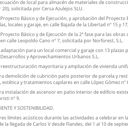
decuación de local para almacén de materiales de construcció
r 20), solicitada por Cersa Azulejos SLU.
 Proyecto Básico y de Ejecución, y aprobación del Proyecto E
s, locales y garaje, en calle Bajada de la Libertad nº 15 y 17,
 Proyecto Básico y de Ejecución de la 2ª fase para las obra
en calle Leopoldo Cano nº 7, solicitada por Norforest, S.L.
 adaptación para un local comercial y garaje con 13 plazas 
r Desarrollos y Aprovechamientos Urbanos S.L.
reestructuración mayoritaria y ampliación de vivienda unifamil
ra demolición de cubrición patio posterior de parcela y rest
 estética y tratamientos capilares en calle López Gómez nº 8,
a instalación de ascensor en patio interior de edificio existe
isti nº 9.
IENTE Y SOSTENIBILIDAD.
es límites acústicos durante las actividades a celebrar en la
de la llegada de Carlos V desde Flandes, del 1 al 10 de septi