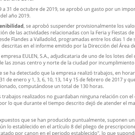
9 a 31 de octubre de 2019, se aprobó un gasto por un import
 del año 2019.
enibilidad
, se aprobó suspender provisionalmente los valore
ión de las actividades relacionadas con la Feria y Fiestas de
desde Flandes a Valladolid, programadas entre los días 1 de
descritas en el informe emitido por la Dirección del Área d
a empresa EULEN, S.A., adjudicataria de uno de los lotes de
 de las zonas centro y norte de la ciudad por incumplimiento
e se ha detectado que la empresa realizó trabajos, en horar
31 de enero y 1, 3, 6, 10, 13, 14 y 15 de febrero de 2017 y qu
cionado, computándose un total de 130 horas.
os trabajos realizados no guardaban ninguna relación con el
 lo que durante el tiempo descrito dejó de atender el man
expuestos que se han producido puntualmente, suponen un 
 lo establecido en el artículo 8 del pliego de prescripcion
atado por canon en el periodo establecido", lo que supondr