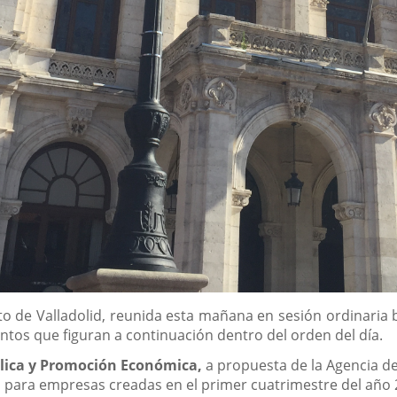
 de Valladolid, reunida esta mañana en sesión ordinaria b
ntos que figuran a continuación dentro del orden del día.
blica y Promoción Económica,
a propuesta de la Agencia d
para empresas creadas en el primer cuatrimestre del año 2