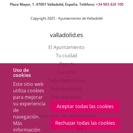
Plaza Mayor, 1. 47001 Valladolid, España. Teléfono:
+34 983 426 100
Copyright 2025 - Ayuntamiento de Valladolid
valladolid.es
El Ayuntamiento
Tu ciudad
Para ti
Uso de
Este
Turismo
cookies
enlace
Enlace
Sede Electrónica
Este sitio web
se
a
Transparencia
utiliza cookies
abrirá
una
Participación
para mejorar
su experiencia
en
aplicación
Aceptar todas las cookies
de
una
externa.
Otras webs del ayuntamiento
navegación.
ventana
Rechazar todas las cookies
Más
aderSocial
ENLACE
ENLACE
ENLACE
información
nueva.