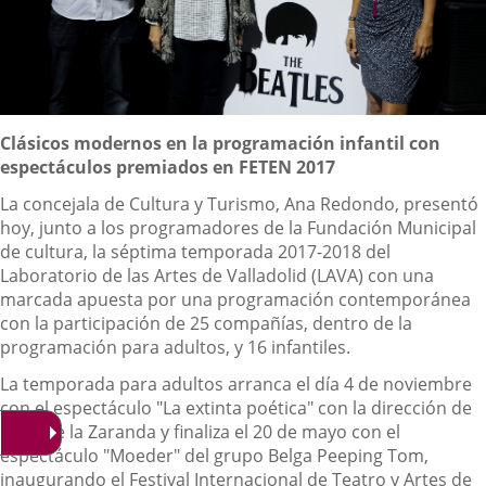
Descripción
Clásicos modernos en la programación infantil con
espectáculos premiados en FETEN 2017
La concejala de Cultura y Turismo, Ana Redondo, presentó
hoy, junto a los programadores de la Fundación Municipal
de cultura, la séptima temporada 2017-2018 del
Laboratorio de las Artes de Valladolid (LAVA) con una
marcada apuesta por una programación contemporánea
con la participación de 25 compañías, dentro de la
programación para adultos, y 16 infantiles.
La temporada para adultos arranca el día 4 de noviembre
con el espectáculo "La extinta poética" con la dirección de
Paco de la Zaranda y finaliza el 20 de mayo con el
espectáculo "Moeder" del grupo Belga Peeping Tom,
inaugurando el Festival Internacional de Teatro y Artes de