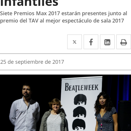
infantiles
Siete Premios Max 2017 estarán presentes junto al
premio del TAV al mejor espectáculo de sala 2017
Twitter
Enlace
Facebook
Enlace
Linke
Enlace
I
a
a
a
una
una
una
Fecha
25 de septiembre de 2017
de
aplicación
aplicación
aplica
la
noticia
externa.
externa.
extern