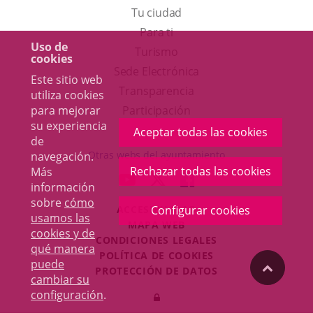
Tu ciudad
Para ti
Uso de
Este
Turismo
cookies
enlace
Enlace
Sede Electrónica
Este sitio web
se
a
Transparencia
utiliza cookies
abrirá
una
Participación
para mejorar
su experiencia
en
aplicación
Aceptar todas las cookies
de
una
externa.
Otras webs del ayuntamiento
navegación.
ventana
Rechazar todas las cookies
Más
aderSocial
ENLACE
ENLACE
ENLACE
información
nueva.
A
A
A
sobre
cómo
ACCESIBILIDAD
Configurar cookies
UNA
UNA
UNA
usamos las
MAPA WEB
APLICACIÓN
APLICACIÓN
APLICACIÓN
cookies y de
r
CONDICIONES LEGALES
EXTERNA.
EXTERNA.
EXTERNA.
qué manera
POLÍTICA DE COOKIES
puede
"Volver
PROTECCIÓN DE DATOS
cambiar su
Toggl
configuración
.
Iniciar
navig
arriba"
sesión