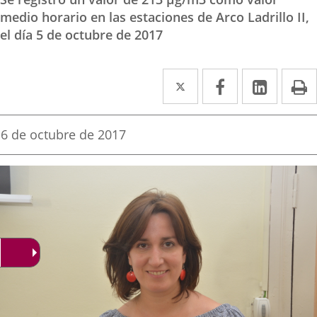
medio horario en las estaciones de Arco Ladrillo II,
el día 5 de octubre de 2017
Twitter
Enlace
Facebook
Enlace
Linke
Enlace
I
a
a
a
una
una
una
Fecha
6 de octubre de 2017
de
aplicación
aplicación
aplica
la
noticia
externa.
externa.
extern