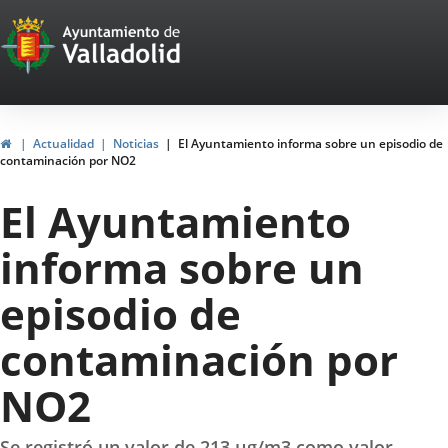
Portal
Saltar al contenido
Web
del
Ayuntamiento
Inicio
Actualidad
Noticias
El Ayuntamiento informa sobre un episodio de
contaminación por NO2
de
El Ayuntamiento
Valladolid
informa sobre un
episodio de
contaminación por
NO2
Se registró un valor de 213 µg/m3 como valor