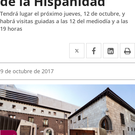
de la Hispanidad
Tendrá lugar el próximo jueves, 12 de octubre, y
habrá visitas guiadas a las 12 del mediodía y a las
19 horas
Twitter
Enlace
Facebook
Enlace
Linke
Enlace
I
a
a
a
una
una
una
Fecha
9 de octubre de 2017
de
aplicación
aplicación
aplica
la
noticia
externa.
externa.
extern