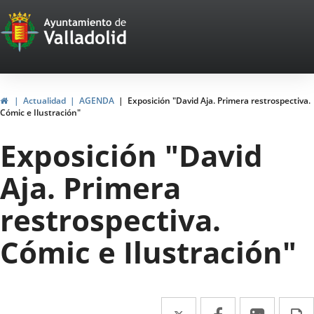
Portal
Saltar al contenido
Web
del
Ayuntamiento
Inicio
Actualidad
AGENDA
Exposición "David Aja. Primera restrospectiva.
Cómic e Ilustración"
de
Exposición "David
Valladolid
Aja. Primera
restrospectiva.
Cómic e Ilustración"
Twitter
Enlace
Facebook
Enlace
Linke
Enlace
I