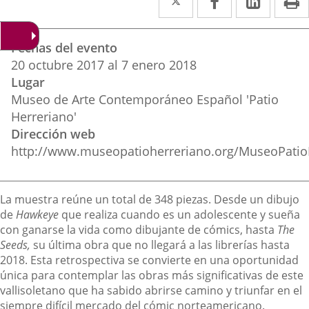
a
a
a
Datos
una
una
una
Fechas del evento
del
aplicación
aplicación
aplica
20
octubre
2017
al
7
enero
2018
evento
Lugar
externa.
externa.
extern
Museo de Arte Contemporáneo Español 'Patio
Herreriano'
Dirección web
http://www.museopatioherreriano.org/MuseoPatio
Descripción
La muestra reúne un total de 348 piezas. Desde un dibujo
de
Hawkeye
que realiza cuando es un adolescente y sueña
con ganarse la vida como dibujante de cómics, hasta
The
Seeds,
su última obra que no llegará a las librerías hasta
2018. Esta retrospectiva se convierte en una oportunidad
única para contemplar las obras más significativas de este
vallisoletano que ha sabido abrirse camino y triunfar en el
siempre difícil mercado del cómic norteamericano.