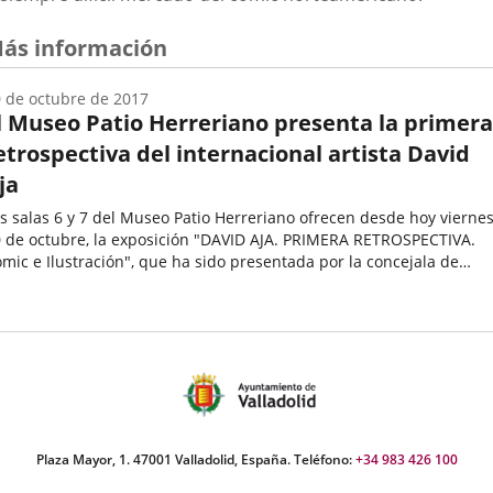
ás información
 de octubre de 2017
l Museo Patio Herreriano presenta la primera
etrospectiva del internacional artista David
ja
s salas 6 y 7 del Museo Patio Herreriano ofrecen desde hoy viernes
 de octubre, la exposición "DAVID AJA. PRIMERA RETROSPECTIVA.
mic e Ilustración", que ha sido presentada por la concejala de
ltura y Turismo, Ana María Redondo, y el artista, quien...
echa
e
oticia
Plaza Mayor, 1. 47001 Valladolid, España. Teléfono:
+34 983 426 100