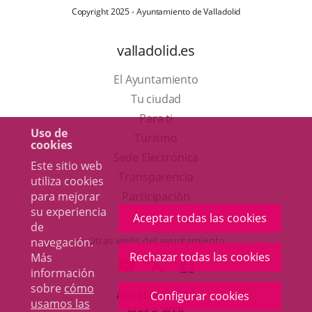
Copyright 2025 - Ayuntamiento de Valladolid
valladolid.es
El Ayuntamiento
Tu ciudad
Para ti
Uso de
Este
Turismo
cookies
enlace
Enlace
Sede Electrónica
Este sitio web
se
a
Transparencia
utiliza cookies
abrirá
una
Participación
para mejorar
su experiencia
en
aplicación
Aceptar todas las cookies
de
una
externa.
Otras webs del ayuntamiento
navegación.
ventana
Rechazar todas las cookies
Más
aderSocial
ENLACE
ENLACE
ENLACE
información
nueva.
A
A
A
sobre
cómo
ACCESIBILIDAD
Configurar cookies
UNA
UNA
UNA
usamos las
MAPA WEB