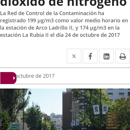
dióxido de nitrógeno
La Red de Control de la Contaminación ha
registrado 199 µg/m3 como valor medio horario en
la estación de Arco Ladrillo II, y 174 µg/m3 en la
estación La Rubia II el día 24 de octubre de 2017
Twitter
Enlace
Facebook
Enlace
Linke
Enlace
I
a
a
a
una
una
una
Fecha
25 de octubre de 2017
de
aplicación
aplicación
aplica
la
noticia
externa.
externa.
extern