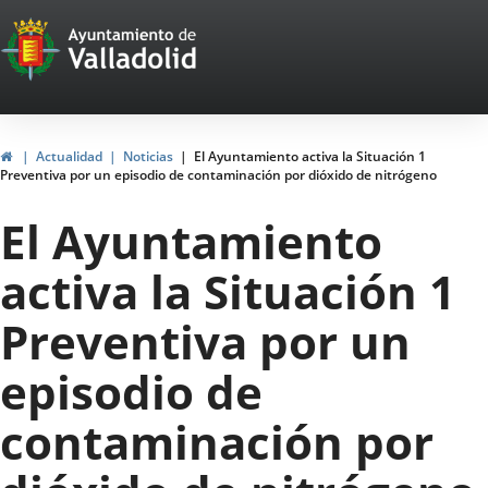
Portal
Saltar al contenido
Web
del
Ayuntamiento
Inicio
Actualidad
Noticias
El Ayuntamiento activa la Situación 1
Preventiva por un episodio de contaminación por dióxido de nitrógeno
de
El Ayuntamiento
Valladolid
activa la Situación 1
Preventiva por un
episodio de
contaminación por