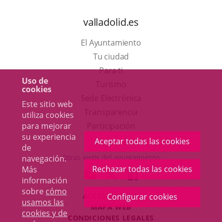
valladolid.es
El Ayuntamiento
Tu ciudad
Para ti
Uso de
Este
Turismo
cookies
enlace
Enlace
Sede Electrónica
Este sitio web
se
a
Transparencia
utiliza cookies
abrirá
una
para mejorar
Participación
su experiencia
en
aplicación
Aceptar todas las cookies
de
una
externa.
Otras webs del ayuntamiento
navegación.
ventana
Rechazar todas las cookies
Más
aderSocial
ENLACE
ENLACE
ENLACE
información
nueva.
A
A
A
sobre
cómo
Configurar cookies
ACCESIBILIDAD
UNA
UNA
UNA
usamos las
MAPA WEB
APLICACIÓN
APLICACIÓN
APLICACIÓN
cookies y de
r
CONDICIONES LEGALES