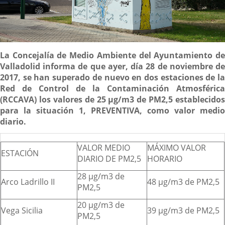
Descripción
La Concejalía de Medio Ambiente del Ayuntamiento de
Valladolid informa de que ayer, día 28 de noviembre de
2017, se han superado de nuevo en dos estaciones de la
Red de Control de la Contaminación Atmosférica
(RCCAVA) los valores de 25 µg/m3 de PM2,5 establecidos
para la situación 1, PREVENTIVA, como valor medio
diario.
VALOR MEDIO
MÁXIMO VALOR
ESTACIÓN
DIARIO DE PM2,5
HORARIO
28 µg/m3 de
Arco Ladrillo II
48 µg/m3 de PM2,5
PM2,5
20 µg/m3 de
Vega Sicilia
39 µg/m3 de PM2,5
PM2,5