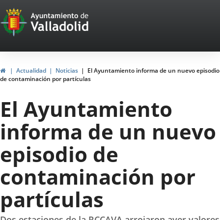
Portal
Saltar al contenido
Web
del
Ayuntamiento
Inicio
Actualidad
Noticias
El Ayuntamiento informa de un nuevo episodio
de contaminación por partículas
de
El Ayuntamiento
Valladolid
informa de un nuevo
episodio de
contaminación por
partículas
Dos estaciones de la RCCAVA arrojaron ayer valores