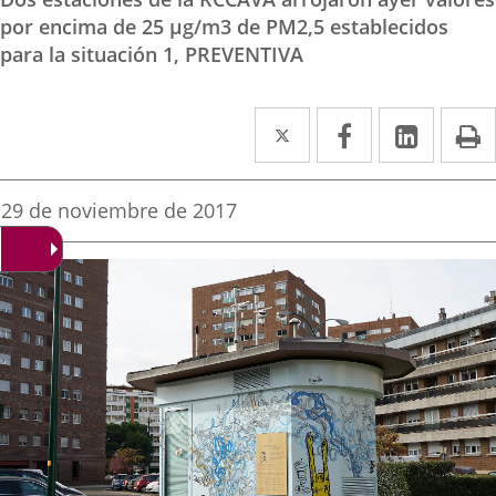
por encima de 25 µg/m3 de PM2,5 establecidos
para la situación 1, PREVENTIVA
Twitter
Enlace
Facebook
Enlace
Linke
Enlace
I
a
a
a
una
una
una
Fecha
29 de noviembre de 2017
de
aplicación
aplicación
aplica
la
noticia
externa.
externa.
extern