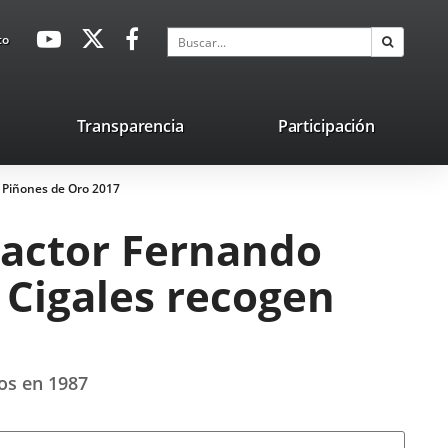
avaHeaderSocial
Enlace
Enlace
Enlace
Buscar
to
Buscar
a
a
a
una
una
una
aplicación
aplicación
aplicación
lace
Transparencia
Participación
externa.
externa.
externa.
na
s Piñones de Oro 2017
licación
terna.
 actor Fernando
 Cigales recogen
os en 1987