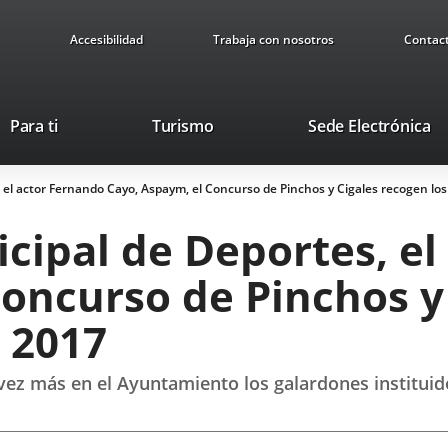
Accesibilidad
Trabaja con nosotros
Contac
Este
En
Para ti
Turismo
Sede Electrónica
enlace
a
se
u
 el actor Fernando Cayo, Aspaym, el Concurso de Pinchos y Cigales recogen lo
abrirá
ap
en
ex
cipal de Deportes, el
una
ventana
Concurso de Pinchos y
nueva.
 2017
vez más en el Ayuntamiento los galardones instituid