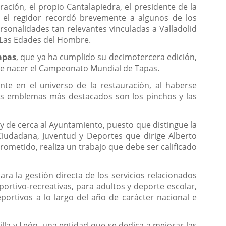
ación, el propio Cantalapiedra, el presidente de la
s, el regidor recordó brevemente a algunos de los
ersonalidades tan relevantes vinculadas a Valladolid
o Las Edades del Hombre.
apas
, que ya ha cumplido su decimotercera edición,
 de nacer el Campeonato Mundial de Tapas.
te en el universo de la restauración, al haberse
os emblemas más destacados son los pinchos y las
y de cerca al Ayuntamiento, puesto que distingue la
Ciudadana, Juventud y Deportes que dirige Alberto
rometido, realiza un trabajo que debe ser calificado
 la gestión directa de los servicios relacionados
portivo-recreativas, para adultos y deporte escolar,
portivos a lo largo del año de carácter nacional e
illa y León, una entidad que se dedica a mejorar las