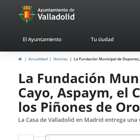
Portal
Saltar al contenido
avaTop
Web
del
Ayuntamiento
valladolid.es
El Ayuntamiento
Tu ciudad
de
Inicio
Actualidad
Noticias
La Fundación Municipal de Deportes,
Valladolid
La Fundación Muni
Cayo, Aspaym, el 
los Piñones de Oro
La Casa de Valladolid en Madrid entrega una 
Twitter
Enlace