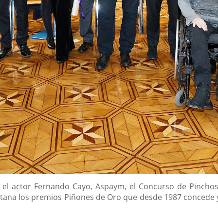
 el actor Fernando Cayo, Aspaym, el Concurso de Pinchos 
oletana los premios Piñones de Oro que desde 1987 concede y