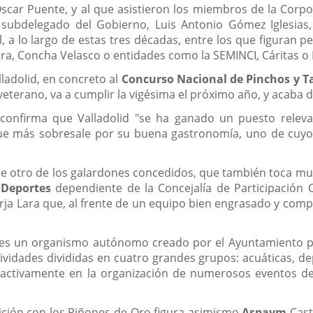
Oscar Puente, y al que asistieron los miembros de la Corpor
el subdelegado del Gobierno, Luis Antonio Gómez Iglesia
, a lo largo de estas tres décadas, entre los que figuran p
era, Concha Velasco o entidades como la SEMINCI, Cáritas 
ladolid, en concreto al
Concurso Nacional de Pinchos y T
veterano, va a cumplir la vigésima el próximo año, y acaba
confirma que Valladolid "se ha ganado un puesto relevan
que más sobresale por su buena gastronomía, uno de cuy
 de otro de los galardones concedidos, que también toca mu
 Deportes
dependiente de la Concejalía de Participación 
Borja Lara que, al frente de un equipo bien engrasado y comp
es un organismo autónomo creado por el Ayuntamiento para
tividades divididas en cuatro grandes grupos: acuáticas, de
a activamente en la organización de numerosos eventos de
ición con los Piñones de Oro figura asimismo
Aspaym
Cast