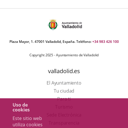
Plaza Mayor, 1. 47001 Valladolid, España. Teléfono:
+34 983 426 100
Copyright 2025 - Ayuntamiento de Valladolid
valladolid.es
El Ayuntamiento
Tu ciudad
Para ti
Uso de
Este
Turismo
cookies
enlace
Enlace
Sede Electrónica
Este sitio web
se
a
Transparencia
utiliza cookies