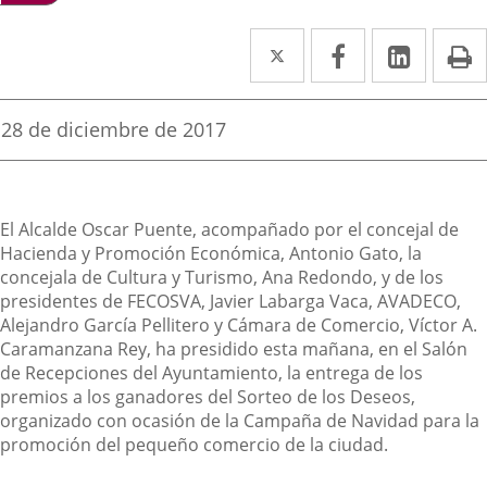
Twitter
Enlace
Facebook
Enlace
Linke
Enlace
I
a
a
a
una
una
una
Fecha
28 de diciembre de 2017
de
aplicación
aplicación
aplica
la
noticia
externa.
externa.
extern
Descripción
El Alcalde Oscar Puente, acompañado por el concejal de
Hacienda y Promoción Económica, Antonio Gato, la
concejala de Cultura y Turismo, Ana Redondo, y de los
presidentes de FECOSVA, Javier Labarga Vaca, AVADECO,
Alejandro García Pellitero y Cámara de Comercio, Víctor A.
Caramanzana Rey, ha presidido esta mañana, en el Salón
de Recepciones del Ayuntamiento, la entrega de los
premios a los ganadores del Sorteo de los Deseos,
organizado con ocasión de la Campaña de Navidad para la
promoción del pequeño comercio de la ciudad.