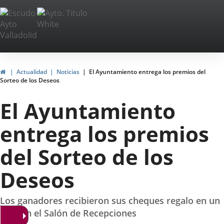
Portal
Saltar al contenido
Web
del
Ayuntamiento
Inicio
Actualidad
Noticias
El Ayuntamiento entrega los premios del
Sorteo de los Deseos
de
El Ayuntamiento
Valladolid
entrega los premios
del Sorteo de los
Deseos
Los ganadores recibieron sus cheques regalo en un
acto en el Salón de Recepciones