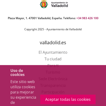
Plaza Mayor, 1. 47001 Valladolid, España. Teléfono:
+34 983 426 100
Copyright 2025 - Ayuntamiento de Valladolid
valladolid.es
El Ayuntamiento
Tu ciudad
Para ti
Uso de
Este
Turismo
cookies
enlace
Enlace
Sede Electrónica
Este sitio web
se
a
Transparencia
utiliza cookies
abrirá
una
para mejorar
Participación
su experiencia
en
aplicación
Aceptar todas las cookies
de
una
externa.