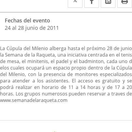
a
a
a
Datos
una
una
una
Fechas del evento
del
aplicación
aplicación
aplica
24
al
28
junio
de 2011
evento
externa.
externa.
extern
Descripción
La Cúpula del Milenio alberga hasta el próximo 28 de junio
la Semana de la Raqueta, una iniciativa centrada en el tenis
de mesa, el minitenis, el padel y el badminton, cada uno d
elos cuales ocupará un espacio propio dentro de la Cúpula
del Milenio, con la presencia de monitores especializados
para atender a los asistentes. El acceso es gratuito y se
podrá realizar en horario de 11 a 14 horas y de 17 a 20
horas. Los grupos numerosos pueden reservar a traves de
www.semanadelaraqueta.com