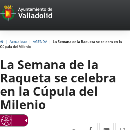
Portal
Saltar al contenido
Web
del
Ayuntamiento
Inicio
Actualidad
AGENDA
La Semana de la Raqueta se celebra en la
Cúpula del Milenio
de
La Semana de la
Valladolid
Raqueta se celebra
en la Cúpula del
Milenio
Twitter
Enlace
Facebook
Enlace
Linke
Enlace
I