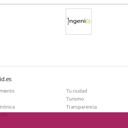
id.es
amiento
Tu ciudad
Este
Turismo
Enlace
enlace
trónica
Transparencia
a
se
ción
una
abrirá