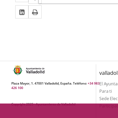
de
a
a
la
LinkedIn
Enlace
Imprimir
una
noticia
una
a
aplicación
aplicación
una
externa.
externa.
aplicación
externa.
valladol
El Ayunt
Plaza Mayor, 1. 47001 Valladolid, España. Teléfono:
+34 983
426 100
Para ti
Sede Elec
Copyright 2025 - Ayuntamiento de Valladolid
Participa