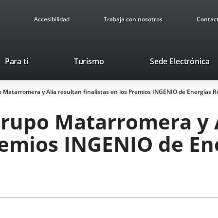
Accesibilidad
Trabaja con nosotros
Contac
Este
En
Para ti
Turismo
Sede Electrónica
enlace
a
se
u
 Matarromera y Alia resultan finalistas en los Premios INGENIO de Energías Re
abrirá
ap
en
ex
Grupo Matarromera y A
una
ventana
Premios INGENIO de E
nueva.