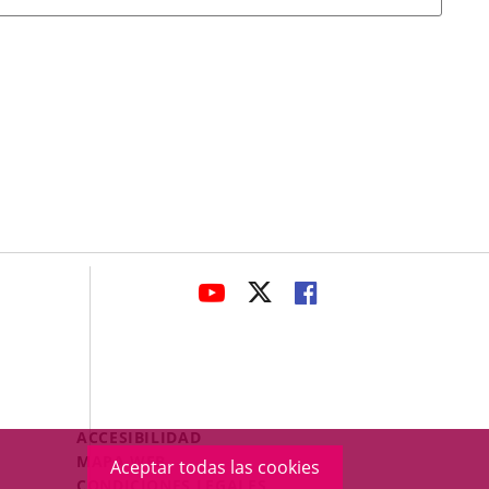
avaHeaderSocial
ENLACE
ENLACE
ENLACE
A
A
A
UNA
UNA
UNA
APLICACIÓN
APLICACIÓN
APLICACIÓN
EXTERNA.
EXTERNA.
EXTERNA.
Menú
ACCESIBILIDAD
Legal
MAPA WEB
Aceptar todas las cookies
Footer
CONDICIONES LEGALES