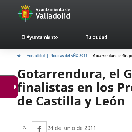
Portal
Saltar al contenido
avaTop
Web
del
Ayuntamiento
valladolid.es
El Ayuntamiento
Tu ciudad
de
Inicio
Actualidad
Noticias del AÑO 2011
Gotarrendura, el Grupo
Valladolid
Gotarrendura, el 
finalistas en los 
de Castilla y León
Twitter
Enlace
Facebook
Enlace
Fecha
24 de junio de 2011