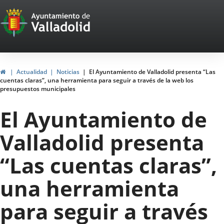
Portal
Saltar al contenido
Web
del
Ayuntamiento
Inicio
Actualidad
Noticias
El Ayuntamiento de Valladolid presenta “Las
cuentas claras”, una herramienta para seguir a través de la web los
de
presupuestos municipales
Valladolid
El Ayuntamiento de
Valladolid presenta
“Las cuentas claras”,
una herramienta
para seguir a través