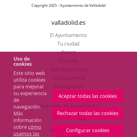
Copyright 2025 - Ayuntamiento de Valladolid
valladolid.es
El Ayuntamiento
Tu ciudad
Para ti
Uso de
Este
Turismo
cookies
enlace
Enlace
Sede Electrónica
Este sitio web
se
a
Transparencia
utiliza cookies
abrirá
una
Participación
para mejorar
su experiencia
en
aplicación
Aceptar todas las cookies
de
una
externa.
Otras webs del ayuntamiento
navegación.
ventana
Rechazar todas las cookies
Más
aderSocial
ENLACE
ENLACE
ENLACE
información
nueva.
A
A
A
sobre
cómo
ACCESIBILIDAD
Configurar cookies
UNA
UNA
UNA
usamos las
MAPA WEB