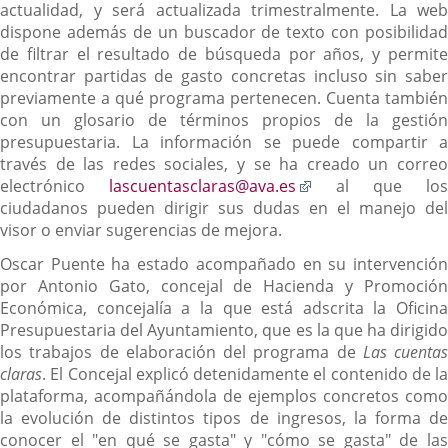
actualidad, y será actualizada trimestralmente. La web
dispone además de un buscador de texto con posibilidad
de filtrar el resultado de búsqueda por años, y permite
encontrar partidas de gasto concretas incluso sin saber
previamente a qué programa pertenecen. Cuenta también
con un glosario de términos propios de la gestión
presupuestaria. La información se puede compartir a
través de las redes sociales, y se ha creado un correo
Enlace
electrónico
lascuentasclaras@ava.es
al que los
a
ciudadanos pueden dirigir sus dudas en el manejo del
una
visor o enviar sugerencias de mejora.
aplicación
Oscar Puente ha estado acompañado en su intervención
externa.
por Antonio Gato, concejal de Hacienda y Promoción
Económica, concejalía a la que está adscrita la Oficina
Presupuestaria del Ayuntamiento, que es la que ha dirigido
los trabajos de elaboración del programa de
Las cuentas
claras
. El Concejal explicó detenidamente el contenido de la
plataforma, acompañándola de ejemplos concretos como
la evolución de distintos tipos de ingresos, la forma de
conocer el "en qué se gasta" y "cómo se gasta" de las