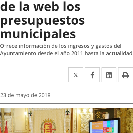
de la web los
presupuestos
municipales
Ofrece información de los ingresos y gastos del
Ayuntamiento desde el año 2011 hasta la actualidad
Twitter
Enlace
Facebook
Enlace
Linke
Enlace
I
a
a
a
una
una
una
Fecha
23 de mayo de 2018
de
aplicación
aplicación
aplica
la
noticia
externa.
externa.
extern