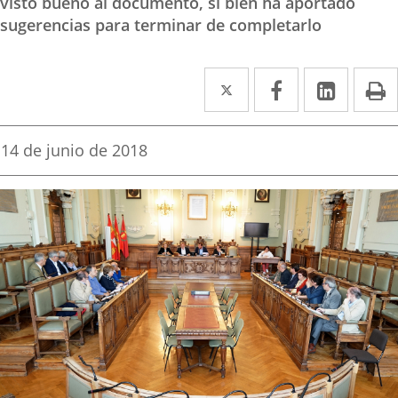
visto bueno al documento, si bien ha aportado
sugerencias para terminar de completarlo
Twitter
Enlace
Facebook
Enlace
Linke
Enlace
I
a
a
a
una
una
una
Fecha
14 de junio de 2018
de
aplicación
aplicación
aplica
la
noticia
externa.
externa.
extern