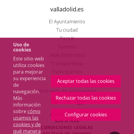
valladolid.es
El Ayuntamiento
Tu ciudad
Para ti
Uso de
Este
Turismo
cookies
enlace
Enlace
Sede Electrónica
Este sitio web
se
a
Transparencia
utiliza cookies
abrirá
una
para mejorar
Participación
su experiencia
en
aplicación
Aceptar todas las cookies
de
una
externa.
Otras webs del ayuntamiento
navegación.
ventana
Rechazar todas las cookies
Más
aderSocial
ENLACE
ENLACE
ENLACE
información
nueva.
A
A
A
sobre
cómo
Configurar cookies
ACCESIBILIDAD
UNA
UNA
UNA
usamos las
MAPA WEB
APLICACIÓN
APLICACIÓN
APLICACIÓN
cookies y de
r
CONDICIONES LEGALES
EXTERNA.
EXTERNA.
EXTERNA.
qué manera
POLÍTICA DE COOKIES