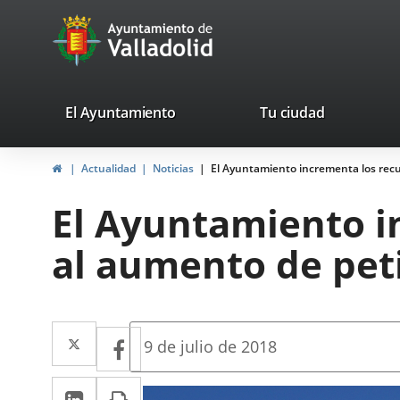
Portal
Saltar al contenido
avaTop
Web
del
Ayuntamiento
valladolid.es
El Ayuntamiento
Tu ciudad
de
Inicio
Actualidad
Noticias
El Ayuntamiento incrementa los rec
Valladolid
El Ayuntamiento i
al aumento de pet
Twitter
Enlace
Facebook
Enlace
Fecha
9 de julio de 2018
de
a
a
la
LinkedIn
Enlace
Imprimir
una
noticia