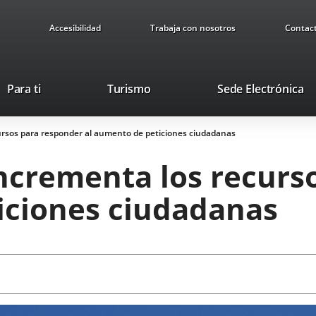
Accesibilidad
Trabaja con nosotros
Contac
Este
En
Para ti
Turismo
Sede Electrónica
enlace
a
se
u
ursos para responder al aumento de peticiones ciudadanas
abrirá
ap
en
ex
ncrementa los recurs
una
ventana
iciones ciudadanas
nueva.