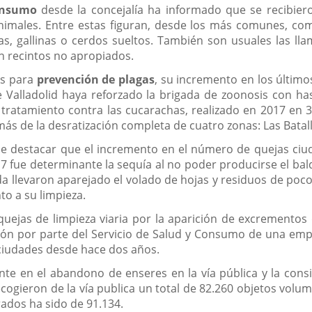
Consumo
desde la concejalía ha informado que se recibiero
nimales. Entre estas figuran, desde los más comunes, com
s, gallinas o cerdos sueltos. También son usuales las ll
n recintos no apropiados.
os para
prevención de plagas
, su incremento en los últim
alladolid haya reforzado la brigada de zoonosis con hast
atamiento contra las cucarachas, realizado en 2017 en 33
s de la desratización completa de cuatro zonas: Las Batall
e destacar que el incremento en el número de quejas ciud
17 fue determinante la sequía al no poder producirse el bal
a llevaron aparejado el volado de hojas y residuos de poc
to a su limpieza.
uejas de limpieza viaria por la aparición de excrementos
ión por parte del Servicio de Salud y Consumo de una empr
ciudades desde hace dos años.
unte en el abandono de enseres en la vía pública y la co
ecogieron de la vía publica un total de 82.260 objetos vol
rados ha sido de 91.134.