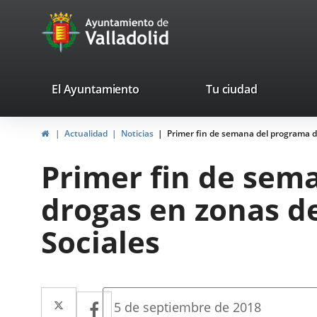
Portal
Saltar al contenido
avaTop
Web
del
Ayuntamiento
valladolid.es
El Ayuntamiento
Tu ciudad
de
Inicio
Actualidad
Noticias
Primer fin de semana del programa de
Valladolid
Primer fin de sem
drogas en zonas de
Sociales
Twitter
Enlace
Facebook
Enlace
Fecha
5 de septiembre de 2018