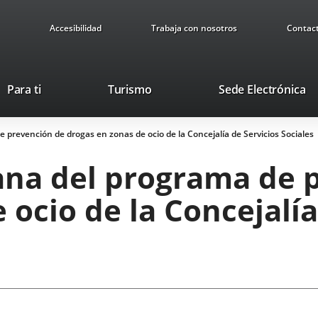
Accesibilidad
Trabaja con nosotros
Contac
Este
En
Para ti
Turismo
Sede Electrónica
enlace
a
se
u
 prevención de drogas en zonas de ocio de la Concejalía de Servicios Sociales
abrirá
ap
en
ex
ana del programa de 
una
ventana
 ocio de la Concejalía
nueva.