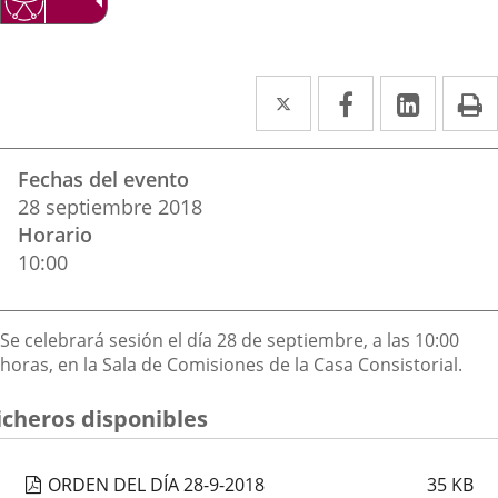
S.A.
Twitter
Enlace
Facebook
Enlace
Linke
Enlace
I
a
a
a
Datos
una
una
una
Fechas del evento
del
aplicación
aplicación
aplica
28
septiembre
2018
evento
Horario
externa.
externa.
extern
10:00
Descripción
Se celebrará sesión el día 28 de septiembre, a las 10:00
horas, en la Sala de Comisiones de la Casa Consistorial.
icheros disponibles
ORDEN DEL DÍA 28-9-2018
35
KB