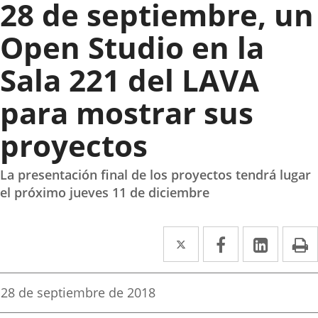
28 de septiembre, un
Open Studio en la
Sala 221 del LAVA
para mostrar sus
proyectos
La presentación final de los proyectos tendrá lugar
el próximo jueves 11 de diciembre
Twitter
Enlace
Facebook
Enlace
Linke
Enlace
I
a
a
a
una
una
una
Fecha
28 de septiembre de 2018
de
aplicación
aplicación
aplica
la