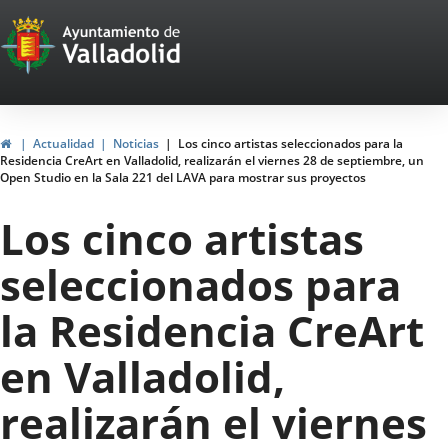
Portal
Saltar al contenido
Web
del
Ayuntamiento
Inicio
Actualidad
Noticias
Los cinco artistas seleccionados para la
Residencia CreArt en Valladolid, realizarán el viernes 28 de septiembre, un
de
Open Studio en la Sala 221 del LAVA para mostrar sus proyectos
Valladolid
Los cinco artistas
seleccionados para
la Residencia CreArt
en Valladolid,
realizarán el viernes