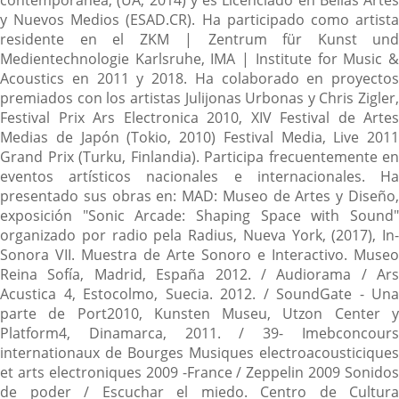
y Nuevos Medios (ESAD.CR). Ha participado como artista
residente en el ZKM | Zentrum für Kunst und
Medientechnologie Karlsruhe, IMA | Institute for Music &
Acoustics en 2011 y 2018. Ha colaborado ​​en proyectos
premiados con los artistas Julijonas Urbonas y Chris Zigler,
Festival Prix Ars Electronica 2010, XIV Festival de Artes
Medias de Japón (Tokio, 2010) Festival Media, Live 2011
Grand Prix (Turku, Finlandia). Participa frecuentemente en
eventos artísticos nacionales e internacionales. Ha
presentado sus obras en: MAD: Museo de Artes y Diseño,
exposición "Sonic Arcade: Shaping Space with Sound"
organizado por radio pela Radius, Nueva York, (2017), In-
Sonora VII. Muestra de Arte Sonoro e Interactivo. Museo
Reina Sofía, Madrid, España 2012. / Audiorama / Ars
Acustica 4, Estocolmo, Suecia. 2012. / SoundGate - Una
parte de Port2010, Kunsten Museu, Utzon Center y
Platform4, Dinamarca, 2011. / 39- Imebconcours
internationaux de Bourges Musiques electroacousticiques
et arts electroniques 2009 -France / Zeppelin 2009 Sonidos
de poder / Escuchar el miedo. Centro de Cultura