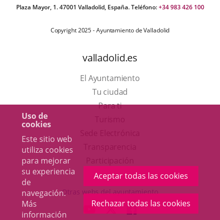
Plaza Mayor, 1. 47001 Valladolid, España. Teléfono:
+34 983 426 100
Copyright 2025 - Ayuntamiento de Valladolid
valladolid.es
El Ayuntamiento
Tu ciudad
Para ti
Uso de
Este
Turismo
cookies
enlace
Enlace
Sede Electrónica
Este sitio web
se
a
Transparencia
utiliza cookies
abrirá
una
Participación
para mejorar
su experiencia
en
aplicación
Aceptar todas las cookies
de
una
externa.
Otras webs del ayuntamiento
navegación.
ventana
Rechazar todas las cookies
Más
aderSocial
ENLACE
ENLACE
ENLACE
información
nueva.