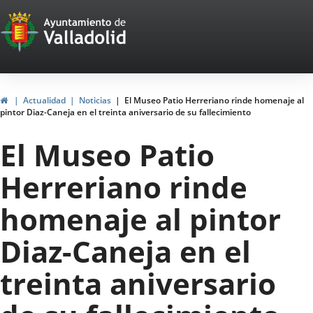
Portal
Saltar al contenido
Web
del
Ayuntamiento
Inicio
Actualidad
Noticias
El Museo Patio Herreriano rinde homenaje al
pintor Diaz-Caneja en el treinta aniversario de su fallecimiento
de
El Museo Patio
Valladolid
Herreriano rinde
homenaje al pintor
Diaz-Caneja en el
treinta aniversario