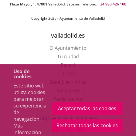
Plaza Mayor, 1. 47001 Valladolid, España. Teléfono:
+34 983 426 100
Copyright 2025 - Ayuntamiento de Valladolid
valladolid.es
El Ayuntamiento
Tu ciudad
Para ti
Uso de
Este
Turismo
cookies
enlace
Enlace
Sede Electrónica
Este sitio web
se
a
Transparencia
utiliza cookies
abrirá
una
para mejorar
Participación
su experiencia
en
aplicación
Aceptar todas las cookies
de
una
externa.
Otras webs del ayuntamiento
navegación.
ventana
Rechazar todas las cookies
Más
aderSocial
ENLACE
ENLACE
ENLACE
información
nueva.