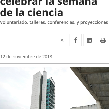
celebrar la semana
de la ciencia
Voluntariado, talleres, conferencias, y proyecciones
Twitter
Enlace
Facebook
Enlace
Linke
Enlace
I
a
a
a
una
una
una
Fecha
12 de noviembre de 2018
de
aplicación
aplicación
aplica
la
noticia
externa.
externa.
extern