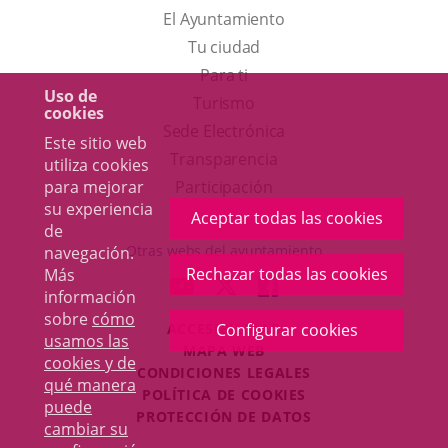
El Ayuntamiento
Tu ciudad
Para ti
Uso de
Este
Turismo
cookies
enlace
Enlace
Sede Electrónica
Este sitio web
se
a
Transparencia
utiliza cookies
abrirá
una
Participación
para mejorar
su experiencia
en
aplicación
Aceptar todas las cookies
de
una
externa.
Otras webs del ayuntamiento
navegación.
ventana
Rechazar todas las cookies
Más
aderSocial
ENLACE
ENLACE
ENLACE
información
nueva.
A
A
A
sobre
cómo
ACCESIBILIDAD
Configurar cookies
UNA
UNA
UNA
usamos las
MAPA WEB
APLICACIÓN
APLICACIÓN
APLICACIÓN
cookies y de
r
CONDICIONES LEGALES
EXTERNA.
EXTERNA.
EXTERNA.
qué manera
POLÍTICA DE COOKIES
puede
PROTECCIÓN DE DATOS
cambiar su
Toggl