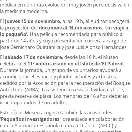
médica en continua evolución, muy joven pero decisiva en
la medicina moderna.
El
jueves 15 de noviembre,
a las 19 h, el Auditorioacogerá
la proyección del
documental ‘Nanoscosmos. Un viaje a
lo pequeño’.
Una película recomendada para público a
partir de 14 años y cuya presentación correrá a cargo de
José Cernicharo Quintanilla y José Luis Alonso Hernández.
El
sábado 17 de noviembre
, desde las 10 h, el Museo
celebrará el
11º voluntariado en el Islote de ‘El Palero’
.
Durante la jornada, un grupo de voluntarios ayudará a
acondicionar el espacio y plantar árboles y arbustos
cedidos por la Asociación para la recuperación del Bosque
Autóctono (ARBA). La asistencia a esta actividad es libre,
previa reserva de plaza. Los menores de 16 años deberán
ir acompañados de un adulto.
Este día, el Museo acogerá también las actividades:
‘Pequeños investigadores’
, organizada en colaboración
con la Asociación Española contra el Cáncer (AECC) y
dirigida a niños y niñas de entre 4 y 8 años; y un ‘
taller