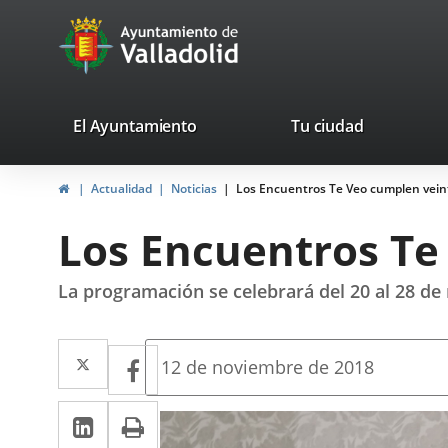
Portal
Saltar al contenido
avaTop
Web
del
Ayuntamiento
valladolid.es
El Ayuntamiento
Tu ciudad
de
Inicio
Actualidad
Noticias
Los Encuentros Te Veo cumplen veint
Valladolid
Los Encuentros Te
La programación se celebrará del 20 al 28 de
Twitter
Enlace
Facebook
Enlace
Fecha
12 de noviembre de 2018
de
a
a
la
LinkedIn
Enlace
Imprimir
una
noticia
una