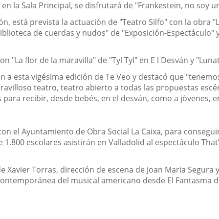
, en la Sala Principal, se disfrutará de "Frankestein, no soy
ón, está prevista la actuación de "Teatro Silfo" con la obra "
iblioteca de cuerdas y nudos" de "Exposición-Espectáculo" y
n "La flor de la maravilla" de "Tyl Tyl" en E l Desván y "Lunat
ción a esta vigésima edición de Te Veo y destacó que "tenem
ravilloso teatro, teatro abierto a todas las propuestas esc
para recibir, desde bebés, en el desván, como a jóvenes, en
on el Ayuntamiento de Obra Social La Caixa, para conseguir 
e 1.800 escolares asistirán en Valladolid al espectáculo That’
e Xavier Torras, dirección de escena de Joan Maria Segura y 
a contemporánea del musical americano desde El Fantasma 