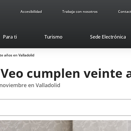
Accesibilidad
Trabaja con nosotros
Contac
Este
En
Para ti
Turismo
Sede Electrónica
enlace
a
se
u
e años en Valladolid
abrirá
ap
en
ex
 Veo cumplen veinte a
una
ventana
nueva.
 noviembre en Valladolid