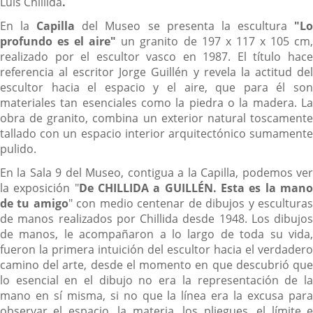
Luis Chillida
.
En la
Capilla
del Museo se presenta la escultura
"L
profundo es el aire"
un granito de 197 x 117 x 105 cm
realizado por el escultor vasco en 1987. El título hace
referencia al escritor Jorge Guillén y revela la actitud del
escultor hacia el espacio y el aire, que para él son
materiales tan esenciales como la piedra o la madera. La
obra de granito, combina un exterior natural toscamente
tallado con un espacio interior arquitectónico sumamente
pulido.
En la Sala 9 del Museo, contigua a la Capilla, podemos ver
la exposición "
De CHILLIDA a GUILLÉN. Esta es la man
de tu amigo
" con medio centenar de dibujos y escultura
de manos realizados por Chillida desde 1948. Los dibujos
de manos, le acompañaron a lo largo de toda su vida,
fueron la primera intuición del escultor hacia el verdadero
camino del arte, desde el momento en que descubrió que
lo esencial en el dibujo no era la representación de la
mano en sí misma, si no que la línea era la excusa para
observar el espacio, la materia, los pliegues, el límite e