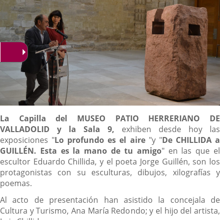
Descripción
La Capilla del MUSEO PATIO HERRERIANO DE
VALLADOLID y la Sala 9,
exhiben desde hoy las
exposiciones "
Lo profundo es el aire
"y "
De CHILLIDA 
GUILLÉN. Esta es la mano de tu amigo
" en las que e
escultor Eduardo Chillida, y el poeta Jorge Guillén, son los
protagonistas con su esculturas, dibujos, xilografías y
poemas.
Al acto de presentación han asistido la concejala de
Cultura y Turismo, Ana María Redondo; y el hijo del artista,