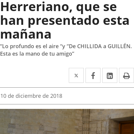
Herreriano, que se
han presentado esta
mañana
“Lo profundo es el aire “y “De CHILLIDA a GUILLÉN.
Esta es la mano de tu amigo”
Twitter
Enlace
Facebook
Enlace
Linke
Enlace
I
a
a
a
una
una
una
Fecha
10 de diciembre de 2018
de
aplicación
aplicación
aplica
la
noticia
externa.
externa.
extern