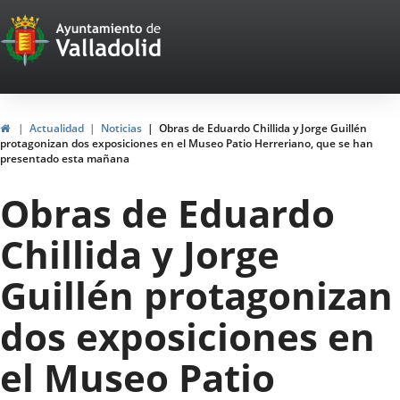
Portal
Saltar al contenido
Web
del
Ayuntamiento
Inicio
Actualidad
Noticias
Obras de Eduardo Chillida y Jorge Guillén
protagonizan dos exposiciones en el Museo Patio Herreriano, que se han
de
presentado esta mañana
Valladolid
Obras de Eduardo
Chillida y Jorge
Guillén protagonizan
dos exposiciones en
el Museo Patio