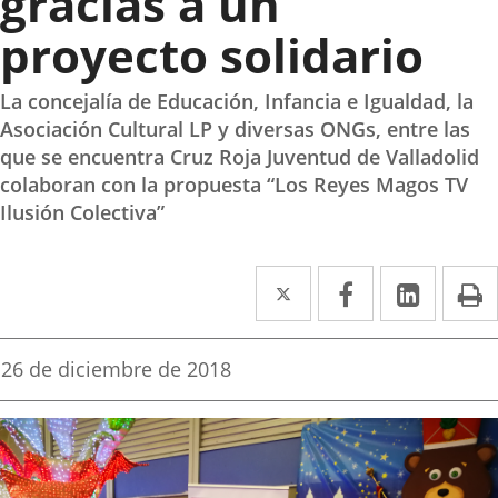
gracias a un
proyecto solidario
La concejalía de Educación, Infancia e Igualdad, la
Asociación Cultural LP y diversas ONGs, entre las
que se encuentra Cruz Roja Juventud de Valladolid
colaboran con la propuesta “Los Reyes Magos TV
Ilusión Colectiva”
Twitter
Enlace
Facebook
Enlace
Linke
Enlace
I
a
a
a
una
una
una
Fecha
26 de diciembre de 2018
de
aplicación
aplicación
aplica
la
noticia
externa.
externa.
extern