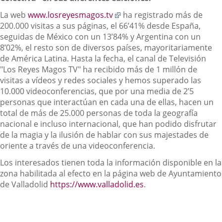
Enlace
La web
www.losreyesmagos.tv
ha registrado más de
a
200.000 visitas a sus páginas, el 66’41% desde España,
una
seguidas de México con un 13’84% y Argentina con un
aplicación
8’02%, el resto son de diversos países, mayoritariamente
externa.
de América Latina. Hasta la fecha, el canal de Televisión
"Los Reyes Magos TV" ha recibido más de 1 millón de
visitas a vídeos y redes sociales y hemos superado las
10.000 videoconferencias, que por una media de 2’5
personas que interactúan en cada una de ellas, hacen un
total de más de 25.000 personas de toda la geografía
nacional e incluso internacional, que han podido disfrutar
de la magia y la ilusión de hablar con sus majestades de
oriente a través de una videoconferencia.
Los interesados tienen toda la información disponible en la
zona habilitada al efecto en la página web de Ayuntamiento
de Valladolid
https://www.valladolid.es
.