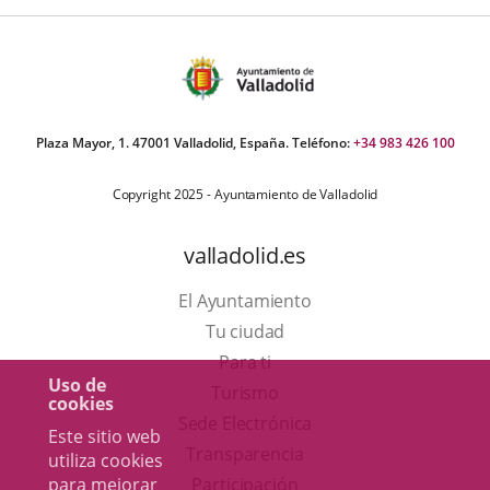
Plaza Mayor, 1. 47001 Valladolid, España. Teléfono:
+34 983 426 100
Copyright 2025 - Ayuntamiento de Valladolid
valladolid.es
El Ayuntamiento
Tu ciudad
Para ti
Uso de
Este
Turismo
cookies
enlace
Enlace
Sede Electrónica
Este sitio web
se
a
Transparencia
utiliza cookies
abrirá
una
para mejorar
Participación