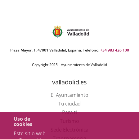
aplicación
aplicación
aplica
externa.
externa.
extern
Plaza Mayor, 1. 47001 Valladolid, España. Teléfono:
+34 983 426 100
Copyright 2025 - Ayuntamiento de Valladolid
valladolid.es
El Ayuntamiento
Tu ciudad
Para ti
Uso de
Este
Turismo
cookies
enlace
Enlace
Sede Electrónica
Este sitio web
se
a
Transparencia