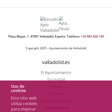
Plaza Mayor, 1. 47001 Valladolid, España. Teléfono:
+34 983 426 100
Copyright 2025 - Ayuntamiento de Valladolid
valladolid.es
El Ayuntamiento
Tu ciudad
Uso de
Para ti
cookies
Este
Turismo
Este sitio web
enlace
Enlace
Sede Electrónica
utiliza cookies
se
a
Transparencia
para mejorar