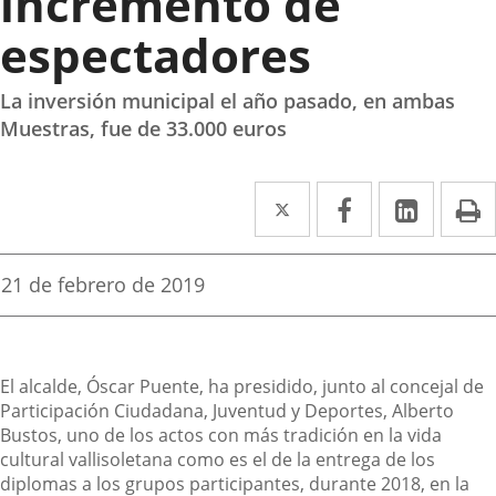
incremento de
espectadores
La inversión municipal el año pasado, en ambas
Muestras, fue de 33.000 euros
Twitter
Enlace
Facebook
Enlace
Linke
Enlace
I
a
a
a
una
una
una
Fecha
21 de febrero de 2019
de
aplicación
aplicación
aplica
la
noticia
externa.
externa.
extern
Descripción
El alcalde, Óscar Puente, ha presidido, junto al concejal de
Participación Ciudadana, Juventud y Deportes, Alberto
Bustos, uno de los actos con más tradición en la vida
cultural vallisoletana como es el de la entrega de los
diplomas a los grupos participantes, durante 2018, en la