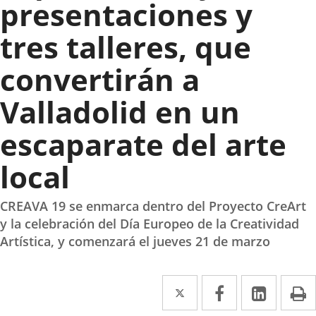
presentaciones y
tres talleres, que
convertirán a
Valladolid en un
escaparate del arte
local
CREAVA 19 se enmarca dentro del Proyecto CreArt
y la celebración del Día Europeo de la Creatividad
Artística, y comenzará el jueves 21 de marzo
Twitter
Enlace
Facebook
Enlace
Linke
Enlace
I
a
a
a