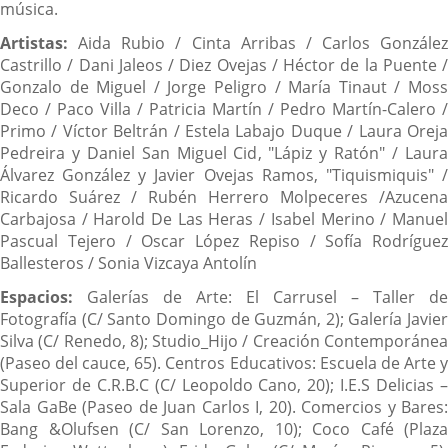
música.
Artistas:
Aida Rubio / Cinta Arribas / Carlos González
Castrillo / Dani Jaleos / Diez Ovejas / Héctor de la Puente /
Gonzalo de Miguel / Jorge Peligro / María Tinaut / Moss
Deco / Paco Villa / Patricia Martín / Pedro Martín-Calero /
Primo / Víctor Beltrán / Estela Labajo Duque / Laura Oreja
Pedreira y Daniel San Miguel Cid, "Lápiz y Ratón" / Laura
Álvarez González y Javier Ovejas Ramos, "Tiquismiquis" /
Ricardo Suárez / Rubén Herrero Molpeceres /Azucena
Carbajosa / Harold De Las Heras / Isabel Merino / Manuel
Pascual Tejero / Oscar López Repiso / Sofía Rodríguez
Ballesteros / Sonia Vizcaya Antolín
Espacios:
Galerías de Arte: El Carrusel – Taller de
Fotografía (C/ Santo Domingo de Guzmán, 2); Galería Javier
Silva (C/ Renedo, 8); Studio_Hijo / Creación Contemporánea
(Paseo del cauce, 65). Centros Educativos: Escuela de Arte y
Superior de C.R.B.C (C/ Leopoldo Cano, 20); I.E.S Delicias –
Sala GaBe (Paseo de Juan Carlos I, 20). Comercios y Bares:
Bang &Olufsen (C/ San Lorenzo, 10); Coco Café (Plaza