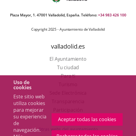
Plaza Mayor, 1. 47001 Valladolid, España. Teléfono:
+34 983 426 100
Copyright 2025 - Ayuntamiento de Valladolid
valladolid.es
El Ayuntamiento
Tu ciudad
Para ti
Uso de
Este
Turismo
cookies
enlace
Enlace
Sede Electrónica
Este sitio web
se
a
Transparencia
utiliza cookies
abrirá
una
para mejorar
Participación
su experiencia
en
aplicación
Aceptar todas las cookies
de
una
externa.
Otras webs del ayuntamiento
navegación.
ventana