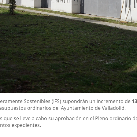
ncieramente Sostenibles (IFS) supondrán un incremento de
1
resupuestos ordinarios del Ayuntamiento de Valladolid.
 que se lleve a cabo su aprobación en el Pleno ordinario de
intos expedientes.