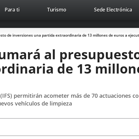
Este
En
Para ti
Turismo
Sede Electrónica
Accesibilidad
Trabaja con nosotros
Contac
enlace
a
se
un
abrirá
apl
to de inversiones una partida extraordinaria de 13 millones de euros a ejecu
en
ext
una
umará al presupuesto
ventana
nueva.
rdinaria de 13 millon
(IFS) permitirán acometer más de 70 actuaciones com
evos vehículos de limpieza