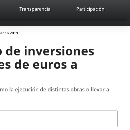
lace
Transparencia
Participación
avaHeaderSocial
Enlace
Enlace
Enlace
Buscar
to
Buscar
a
a
a
a
una
una
una
icación
aplicación
aplicación
aplicación
tar en 2019
erna.
externa.
externa.
externa.
 de inversiones
es de euros a
o la ejecución de distintas obras o llevar a