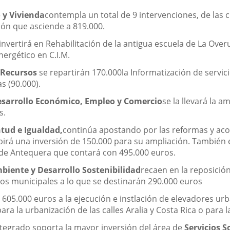
 y Vivienda
contempla un total de 9 intervenciones, de las c
ión que asciende a 819.000.
invertirá en Rehabilitación de la antigua escuela de La Overu
nergético en C.I.M.
y Recursos
se repartirán 170.000la Informatización de servici
s (90.000).
esarrollo Económico, Empleo y Comercio
se la llevará la a
s.
ntud e Igualdad,
continúa apostando por las reformas y ac
cibirá una inversión de 150.000 para su ampliación. También 
ar de Antequera que contará con 495.000 euros.
biente y Desarrollo Sostenibilidad
recaen en la reposició
cios municipales a lo que se destinarán 290.000 euros
 605.000 euros a la ejecución e instlación de elevadores urb
a la urbanización de las calles Aralia y Costa Rica o para 
ntegrado soporta la mayor inversión del área de
Servicios 