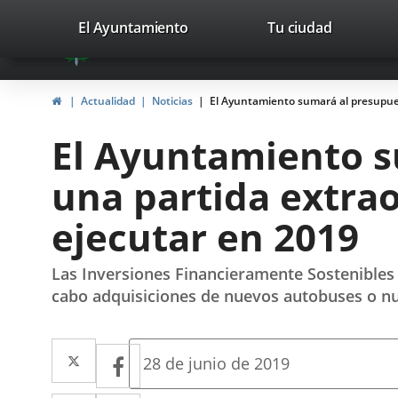
Portal
Saltar al contenido
valladolid.es
El Ayuntamiento
Tu ciudad
avaTop
Web
del
Inicio
Actualidad
Noticias
El Ayuntamiento sumará al presupues
Ayuntamiento
El Ayuntamiento s
de
una partida extrao
Valladolid
ejecutar en 2019
Las Inversiones Financieramente Sostenibles 
cabo adquisiciones de nuevos autobuses o nu
Twitter
Enlace
Facebook
Enlace
Fecha
28 de junio de 2019
de
a
a
la