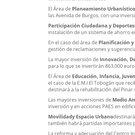
El Área de
Planeamiento Urbanístico
las Avenida de Burgos, con una invers
Participación Ciudadana y Deportes
instalación de un sistema de ahorro e
En el caso del área de
Planificación 
gestión de reclamaciones y sugerencia
La mayor inversión de
Innovación, D
para lo que se invertirán 863.000 euro
El Área de
Educación, Infancia, Juve
el caso de la E.M.I El Tobogán que re
destinará a la rehabilitación del Pin
Las mayores inversiones de
Medio Am
inversión y en acciones PAES en edifi
Movilidad
y Espacio Urbano
destinará
también habrá partidas importantes par
La reforma y adecuación del Centro I