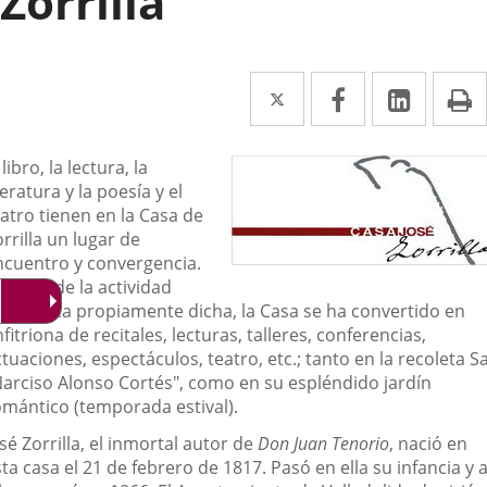
Zorrilla
Twitter
Enlace
Facebook
Enlace
Linked
Enlace
P
a
a
a
una
una
una
escripción
 libro, la lectura, la
teratura y la poesía y el
aplicación
aplicación
aplica
atro tienen en la Casa de
externa.
externa.
extern
rrilla un lugar de
ncuentro y convergencia.
demás de la actividad
useística propiamente dicha, la Casa se ha convertido en
fitriona de recitales, lecturas, talleres, conferencias,
tuaciones, espectáculos, teatro, etc.; tanto en la recoleta S
Narciso Alonso Cortés", como en su espléndido jardín
omántico (temporada estival).
sé Zorrilla, el inmortal autor de
Don Juan Tenorio
, nació en
ta casa el 21 de febrero de 1817. Pasó en ella su infancia y 