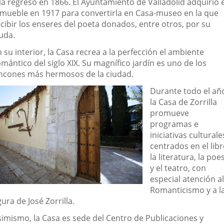
la regresó en 1866. El Ayuntamiento de Valladolid adquirió e
nmueble en 1917 para convertirla en Casa-museo en la que
ecibir los enseres del poeta donados, entre otros, por su
uda.
 su interior, la Casa recrea a la perfección el ambiente
mántico del siglo XIX. Su magnífico jardín es uno de los
incones más hermosos de la ciudad.
Durante todo el añ
la Casa de Zorrilla
promueve
programas e
iniciativas culturale
centrados en el libr
la literatura, la poe
y el teatro, con
especial atención al
Romanticismo y a l
gura de José Zorrilla.
simismo, la Casa es sede del Centro de Publicaciones y