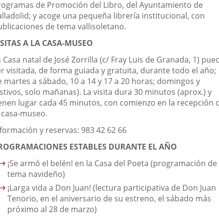
rogramas de Promoción del Libro, del Ayuntamiento de
lladolid; y acoge una pequeña librería institucional, con
ublicaciones de tema vallisoletano.
ISITAS A LA CASA-MUSEO
 Casa natal de José Zorrilla (c/ Fray Luis de Granada, 1) pue
r visitada, de forma guiada y gratuita, durante todo el año;
e martes a sábado, 10 a 14 y 17 a 20 horas; domingos y
stivos, solo mañanas). La visita dura 30 minutos (aprox.) y
ienen lugar cada 45 minutos, con comienzo en la recepción 
a casa-museo.
nformación y reservas: 983 42 62 66
ROGRAMACIONES ESTABLES DURANTE EL AÑO
¡Se armó el belén! en la Casa del Poeta (programación de
tema navideño)
¡Larga vida a Don Juan! (lectura participativa de Don Juan
Tenorio, en el aniversario de su estreno, el sábado más
próximo al 28 de marzo)