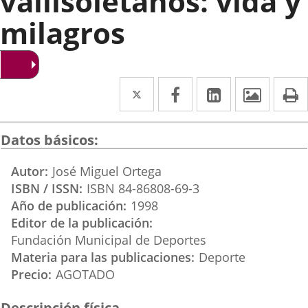
vallisoletanos: vida y
milagros
Twitter
Enlace
Facebook
Enlace
LinkedIn
Enlace
Imáge
I
a
a
a
una
una
una
Datos básicos
aplicación
aplicación
aplicación
Autor
José Miguel Ortega
externa.
externa.
externa.
ISBN / ISSN
ISBN 84-86808-69-3
Año de publicación
1998
Editor de la publicación
Fundación Municipal de Deportes
Materia para las publicaciones
Deporte
Precio
AGOTADO
Descripción física