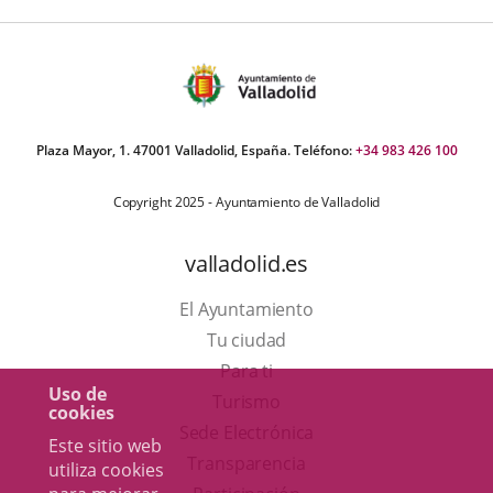
Plaza Mayor, 1. 47001 Valladolid, España. Teléfono:
+34 983 426 100
Copyright 2025 - Ayuntamiento de Valladolid
valladolid.es
El Ayuntamiento
Tu ciudad
Para ti
Uso de
Este
Turismo
cookies
enlace
Enlace
Sede Electrónica
Este sitio web
se
a
Transparencia
utiliza cookies