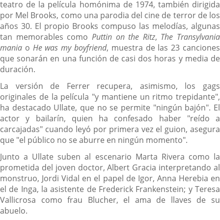
teatro de la película homónima de 1974, también dirigida
por Mel Brooks, como una parodia del cine de terror de los
años 30. El propio Brooks compuso las melodías, algunas
tan memorables como
Puttin on the Ritz
,
The Transylvania
mania
o
He was my boyfriend
, muestra de las 23 cancione
que sonarán en una función de casi dos horas y media de
duración.
La versión de Ferrer recupera, asimismo, los gags
originales de la película "y mantiene un ritmo trepidante",
ha destacado Ullate, que no se permite "ningún bajón". El
actor y bailarín, quien ha confesado haber "reído a
carcajadas" cuando leyó por primera vez el guion, asegura
que "el público no se aburre en ningún momento".
Junto a Ullate suben al escenario Marta Rivera como la
prometida del joven doctor, Albert Gracia interpretando al
monstruo, Jordi Vidal en el papel de Igor, Anna Herebia en
el de Inga, la asistente de Frederick Frankenstein; y Teresa
Vallicrosa como frau Blucher, el ama de llaves de su
abuelo.