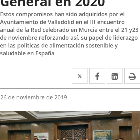
General en 2020
Estos compromisos han sido adquiridos por el
Ayuntamiento de Valladolid en el III encuentro
anual de la Red celebrado en Murcia entre el 21 y23
de noviembre reforzando así, su papel de liderazgo
en las políticas de alimentación sostenible y
saludable en España
Twitter
Enlace
Facebook
Enlace
Linke
Enlace
I
a
a
a
una
una
una
Fecha
26 de noviembre de 2019
de
aplicación
aplicación
aplica
la
noticia
externa.
externa.
extern