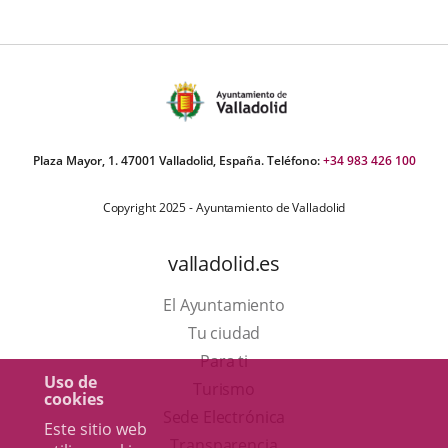
Plaza Mayor, 1. 47001 Valladolid, España. Teléfono:
+34 983 426 100
Copyright 2025 - Ayuntamiento de Valladolid
valladolid.es
El Ayuntamiento
Tu ciudad
Para ti
Uso de
Este
Turismo
cookies
enlace
Enlace
Sede Electrónica
Este sitio web
se
a
Transparencia