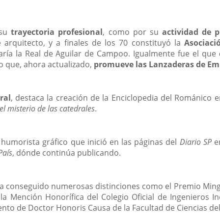
a
una
aplicación
 su
trayectoria profesional
, como por su
actividad de p
externa.
 arquitecto, y a finales de los 70 constituyó la
Asociaci
aría la Real de Aguilar de Campoo. Igualmente fue el que
o que, ahora actualizado,
promueve las Lanzaderas de Em
ral
, destaca la creación de la Enciclopedia del Románico e
 el misterio de las catedrales
.
 humorista gráfico que inició en las páginas del
Diario SP
e
País
, dónde continúa publicando.
r ha conseguido numerosas distinciones como el Premio Min
 la Mención Honorífica del Colegio Oficial de Ingenieros I
iento de Doctor Honoris Causa de la Facultad de Ciencias de