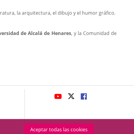
tura, la arquitectura, el dibujo y el humor gráfico.
versidad de Alcalá de Henares
, y la Comunidad de
avaHeaderSocial
ENLACE
ENLACE
ENLACE
A
A
A
UNA
UNA
UNA
APLICACIÓN
APLICACIÓN
APLICACIÓN
EXTERNA.
EXTERNA.
EXTERNA.
Aceptar todas las cookies