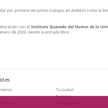
r por primera vez juntos trabajos en ámbitos como la litera
laboración con el
Instituto Quevedo del Humor de la Uni
 enero de 2020, siendo la entrada libre.
id.es
amiento
Tu ciudad
Este
Turismo
Enlace
enlace
trónica
Transparencia