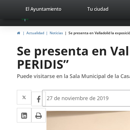
Portal
Saltar al contenido
valladolid.es
El Ayuntamiento
Tu ciudad
avaTop
Web
del
Inicio
Actualidad
Noticias
Se presenta en Valladolid la exposic
Ayuntamiento
Se presenta en Val
de
PERIDIS”
Valladolid
Puede visitarse en la Sala Municipal de la Ca
Twitter
Enlace
Facebook
Enlace
Fecha
27 de noviembre de 2019
de
a
a
la
LinkedIn
Enlace
Imprimir
una
noticia
una
a
aplicación
aplicación