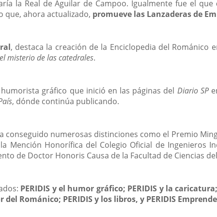
aría la Real de Aguilar de Campoo. Igualmente fue el que
o que, ahora actualizado,
promueve las Lanzaderas de Em
ral
, destaca la creación de la Enciclopedia del Románico e
 el misterio de las catedrales
.
 humorista gráfico que inició en las páginas del
Diario SP
e
País
, dónde continúa publicando.
r ha conseguido numerosas distinciones como el Premio Min
 la Mención Honorífica del Colegio Oficial de Ingenieros I
iento de Doctor Honoris Causa de la Facultad de Ciencias de
tados:
PERIDIS y el humor gráfico; PERIDIS y la caricatura;
r del Románico; PERIDIS y los libros, y PERIDIS Emprende
Enlace
,