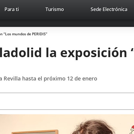
Este
En
Para ti
Turismo
Sede Electrónica
Accesibilidad
Trabaja con nosotros
Contac
enlace
a
se
un
abrirá
apl
ión “Los mundos de PERIDIS”
en
ext
una
ladolid la exposició
ventana
nueva.
sa Revilla hasta el próximo 12 de enero