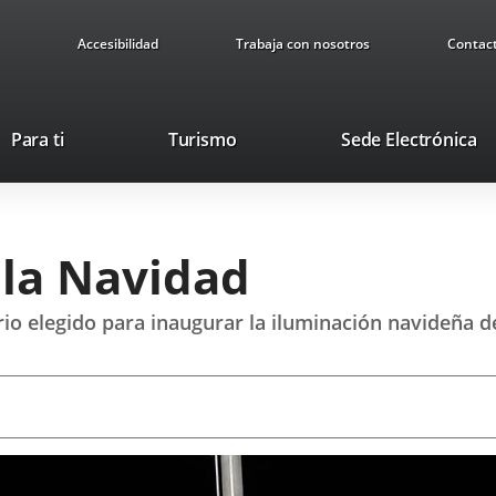
Accesibilidad
Trabaja con nosotros
Contac
Este
En
Para ti
Turismo
Sede Electrónica
enlace
a
se
u
abrirá
ap
en
ex
 la Navidad
una
ventana
nueva.
io elegido para inaugurar la iluminación navideña d