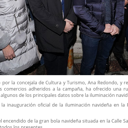
 por la concejala de Cultura y Turismo, Ana Redondo, y 
 los comercios adheridos a la campaña, ha ofrecido una 
lgunos de los principales datos sobre la iluminación navid
 la inauguración oficial de la iluminación navideña en l
el encendido de la gran bola navideña situada en la Calle 
 todos los presentes.