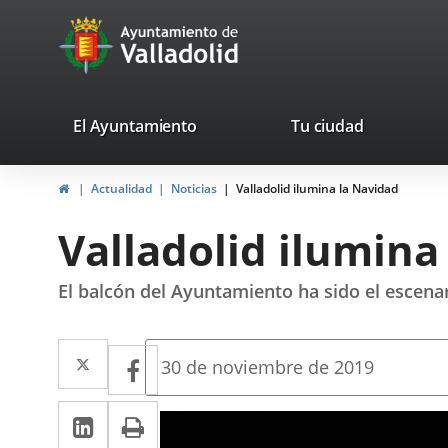
Portal
Saltar al contenido
avaTop
Web
del
Ayuntamiento
valladolid.es
El Ayuntamiento
Tu ciudad
de
Inicio
Actualidad
Noticias
Valladolid ilumina la Navidad
Valladolid
Valladolid ilumina
El balcón del Ayuntamiento ha sido el escenar
Twitter
Enlace
Facebook
Enlace
Fecha
30 de noviembre de 2019
de
a
a
la
LinkedIn
Enlace
Imprimir
una
noticia
una