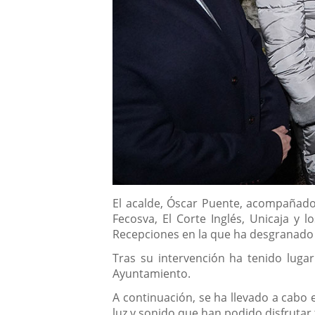
Descripción
El acalde, Óscar Puente, acompañado
Fecosva, El Corte Inglés, Unicaja y
Recepciones en la que ha desgranado a
Tras su intervención ha tenido lugar
Ayuntamiento.
A continuación, se ha llevado a cabo 
luz y sonido que han podido disfrutar