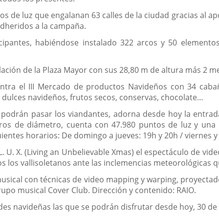
os de luz que engalanan 63 calles de la ciudad gracias al a
 adheridos a la campaña.
icipantes, habiéndose instalado 322 arcos y 50 elemento
alación de la Plaza Mayor con sus 28,80 m de altura más 2 m
ntra el III Mercado de productos Navideños con 34 caba
 dulces navideños, frutos secos, conservas, chocolate…
 podrán pasar los viandantes, adorna desde hoy la entrada a
ros de diámetro, cuenta con 47.980 puntos de luz y una
uientes horarios: De domingo a jueves: 19h y 20h / viernes y
L. U. X. (Living an Unbelievable Xmas) el espectáculo de vi
dos los vallisoletanos ante las inclemencias meteorológicas 
usical con técnicas de video mapping y warping, proyectad
grupo musical Cover Club. Dirección y contenido: RAIO.
es navideñas las que se podrán disfrutar desde hoy, 30 de 