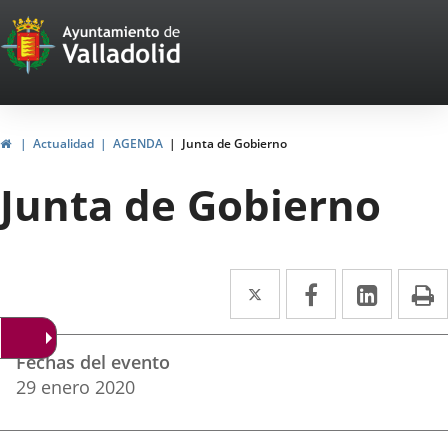
Portal
Saltar al contenido
Web
del
Ayuntamiento
Inicio
Actualidad
AGENDA
Junta de Gobierno
de
Junta de Gobierno
Valladolid
Twitter
Enlace
Facebook
Enlace
Linke
Enlace
I
a
a
a
Datos
una
una
una
Fechas del evento
del
aplicación
aplicación
aplica
29
enero
2020
evento
externa.
externa.
extern