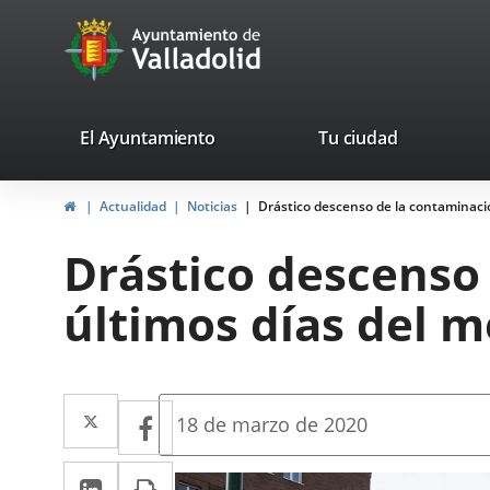
Portal
Saltar al contenido
avaTop
Web
del
Ayuntamiento
valladolid.es
El Ayuntamiento
Tu ciudad
de
Inicio
Actualidad
Noticias
Drástico descenso de la contaminació
Valladolid
Drástico descenso
últimos días del m
Twitter
Enlace
Facebook
Enlace
Fecha
18 de marzo de 2020
de
a
a
la
LinkedIn
Enlace
Imprimir
una
noticia