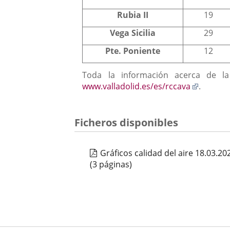
Rubia II
19
Vega Sicilia
29
Pte. Poniente
12
Toda la información acerca de la
Enlace
www.valladolid.es/es/rccava
.
a
una
aplicaci
Ficheros disponibles
externa
Gráficos calidad del aire 18.03.2
(3 páginas)