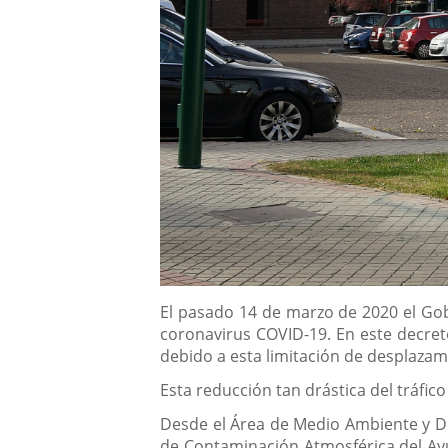
Descripción
El pasado 14 de marzo de 2020 el Gobi
coronavirus COVID-19. En este decreto 
debido a esta limitación de desplazam
Esta reducción tan drástica del tráfi
Desde el Área de Medio Ambiente y Des
de Contaminación Atmosférica del Ayu