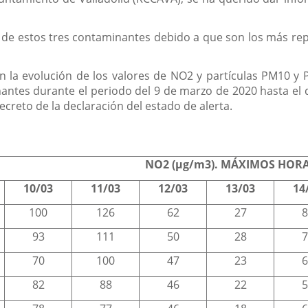
 de estos tres contaminantes debido a que son los más repr
an la evolución de los valores de NO2 y partículas PM10 
antes durante el periodo del 9 de marzo de 2020 hasta el d
ecreto de la declaración del estado de alerta.
NO2 (µg/m3). MÁXIMOS HOR
10/03
11/03
12/03
13/03
14
100
126
62
27
8
93
111
50
28
7
70
100
47
23
6
82
88
46
22
5