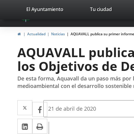
Portal
Saltar al contenido
valladolid.es
El Ayuntamiento
Tu ciudad
avaTop
Web
del
Inicio
Actualidad
Noticias
AQUAVALL publica su primer informe 
Ayuntamiento
AQUAVALL publica
de
los Objetivos de D
Valladolid
De esta forma, Aquavall da un paso más por l
medioambiental con el desarrollo sostenible r
Twitter
Enlace
Facebook
Enlace
Fecha
21 de abril de 2020
de
a
a
la
LinkedIn
Enlace
Imprimir
una
noticia
una
a