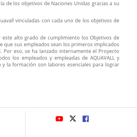
ía de los objetivos de Naciones Unidas gracias a su
uavall vinculadas con cada uno de los objetivos de
r este alto grado de cumplimiento los Objetivos de
o de que sus empleados sean los primeros implicados
d. Por eso, se ha lanzado internamente el Proyecto
a todos los empleados y empleadas de AQUAVALL y
n y la formación son labores esenciales para lograr
avaHeaderSocial
ENLACE
ENLACE
ENLACE
A
A
A
UNA
UNA
UNA