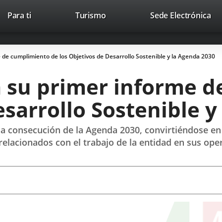
Este
En
Para ti
Turismo
Sede Electrónica
Accesibilidad
Trabaja con nosotros
Contac
enlace
a
se
un
abrirá
apl
de cumplimiento de los Objetivos de Desarrollo Sostenible y la Agenda 2030
en
ext
una
 su primer informe d
ventana
nueva.
esarrollo Sostenible 
a consecución de la Agenda 2030, convirtiéndose en
elacionados con el trabajo de la entidad en sus ope