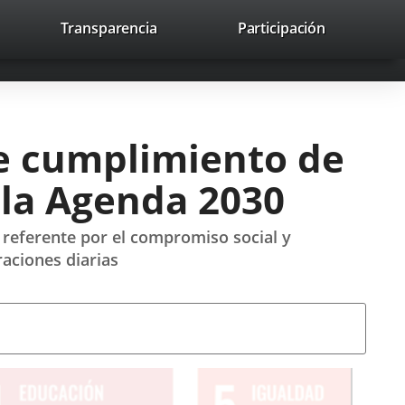
lace
Transparencia
Participación
avaHeaderSocial
Enlace
Enlace
Enlace
Buscar
to
Buscar
a
a
a
a
una
una
una
icación
aplicación
aplicación
aplicación
erna.
externa.
externa.
externa.
e cumplimiento de
y la Agenda 2030
 referente por el compromiso social y
raciones diarias