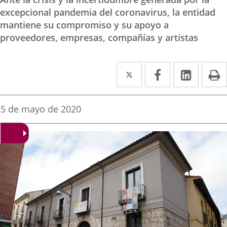
excepcional pandemia del coronavirus, la entidad
mantiene su compromiso y su apoyo a
proveedores, empresas, compañías y artistas
Twitter
Enlace
Facebook
Enlace
Linke
Enlace
I
a
a
a
una
una
una
Fecha
5 de mayo de 2020
de
aplicación
aplicación
aplica
la
noticia
externa.
externa.
extern