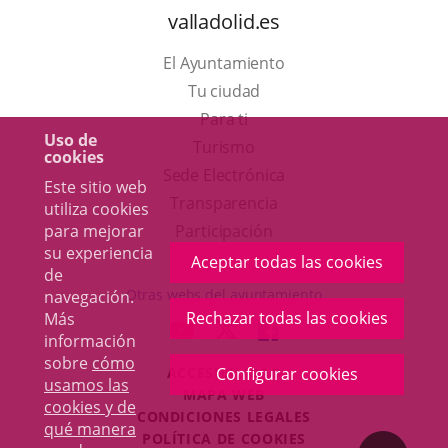
valladolid.es
El Ayuntamiento
Tu ciudad
Para ti
Uso de
Este
Turismo
cookies
enlace
Enlace
Sede Electrónica
Este sitio web
se
a
Transparencia
utiliza cookies
abrirá
una
Participación
para mejorar
su experiencia
en
aplicación
Aceptar todas las cookies
de
una
externa.
Otras webs del ayuntamiento
navegación.
ventana
Rechazar todas las cookies
Más
aderSocial
ENLACE
ENLACE
ENLACE
información
nueva.
A
A
A
sobre
cómo
ACCESIBILIDAD
Configurar cookies
UNA
UNA
UNA
usamos las
MAPA WEB
APLICACIÓN
APLICACIÓN
APLICACIÓN
cookies y de
r
CONDICIONES LEGALES
EXTERNA.
EXTERNA.
EXTERNA.
qué manera
POLÍTICA DE COOKIES