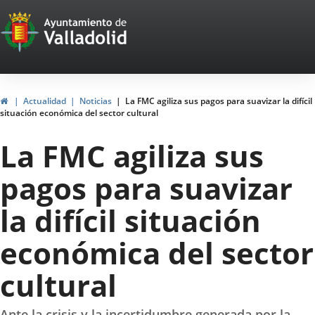
Portal
Saltar al contenido
Web
del
Ayuntamiento
Inicio
Actualidad
Noticias
La FMC agiliza sus pagos para suavizar la difícil
situación económica del sector cultural
de
La FMC agiliza sus
Valladolid
pagos para suavizar
la difícil situación
económica del sector
cultural
Ante la crisis y la incertidumbre generada por la