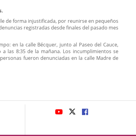
s.
lle de forma injustificada, por reunirse en pequeños
 denuncias registradas desde finales del pasado mes
mpo: en la calle Bécquer, junto al Paseo del Cauce,
 a las 8:35 de la mañana. Los incumplimientos se
 personas fueron denunciadas en la calle Madre de
avaHeaderSocial
ENLACE
ENLACE
ENLACE
A
A
A
UNA
UNA
UNA
APLICACIÓN
APLICACIÓN
APLICACIÓN