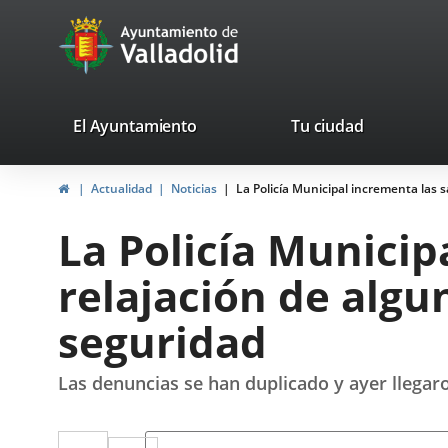
Portal
Saltar al contenido
avaTop
Web
del
Ayuntamiento
valladolid.es
El Ayuntamiento
Tu ciudad
de
Inicio
Actualidad
Noticias
La Policía Municipal incrementa las 
Valladolid
La Policía Municip
relajación de alg
seguridad
Las denuncias se han duplicado y ayer llegar
Twitter
Enlace