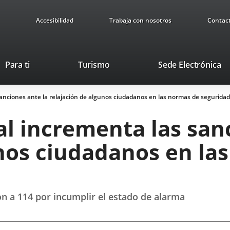
Accesibilidad
Trabaja con nosotros
Contac
Este
En
Para ti
Turismo
Sede Electrónica
enlace
a
se
u
sanciones ante la relajación de algunos ciudadanos en las normas de seguridad
abrirá
ap
en
ex
al incrementa las san
una
ventana
unos ciudadanos en la
nueva.
on a 114 por incumplir el estado de alarma