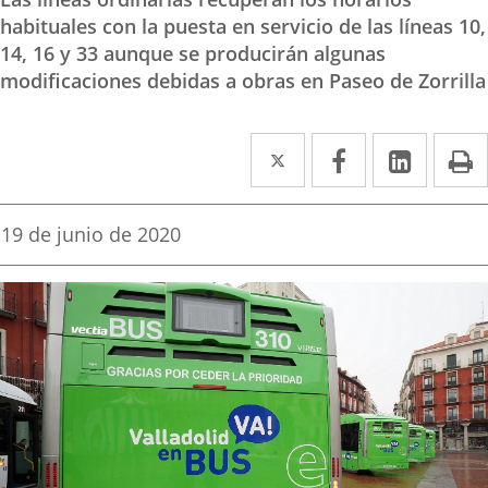
habituales con la puesta en servicio de las líneas 10,
14, 16 y 33 aunque se producirán algunas
modificaciones debidas a obras en Paseo de Zorrilla
Twitter
Enlace
Facebook
Enlace
Linke
Enlace
I
a
a
a
una
una
una
Fecha
19 de junio de 2020
de
aplicación
aplicación
aplica
la
noticia
externa.
externa.
extern