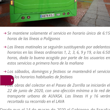
Descripción
Se mantiene solamente el servicio en horario único de 6:15
horas de las líneas a Polígonos
Las líneas matinales se seguirán sustituyendo por adelantos
horarios en las líneas ordinarias 1, 2, 3, 6, 9 y 19, a las 6:50
horas, dada la buena acogida por parte de los usuarios en
estos servicios a primera hora de la mañana
Los sábados, domingos y festivos se mantendrá el servicio
con los horarios habituales de festivos
Las obras del colector en el Paseo de Zorrilla se iniciarán el
22 de junio de 2020, con una afección mínima a la red de
transporte urbano de AUVASA. Las líneas H y 16 verán
recortado su recorrido en el LAVA
Desde que el 14 de marzo de 2020 el Gobierno de España