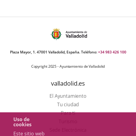
Plaza Mayor, 1. 47001 Valladolid, España. Teléfono:
+34 983 426 100
Copyright 2025 - Ayuntamiento de Valladolid
valladolid.es
El Ayuntamiento
Tu ciudad
Para ti
Uso de
Este
Turismo
cookies
enlace
Enlace
Sede Electrónica
Este sitio web