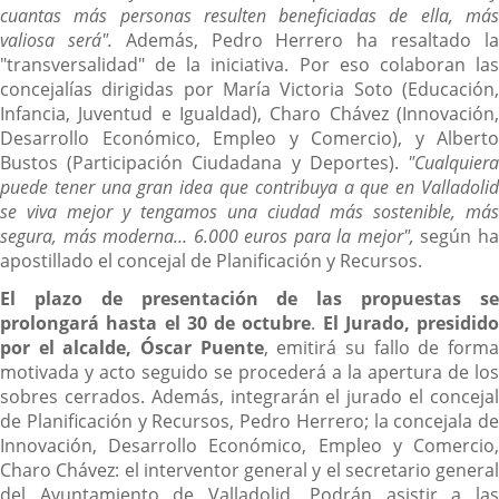
cuantas más personas resulten beneficiadas de ella, más
valiosa será".
Además, Pedro Herrero ha resaltado l
"transversalidad" de la iniciativa. Por eso colaboran las
concejalías dirigidas por María Victoria Soto (Educación,
Infancia, Juventud e Igualdad), Charo Chávez (Innovación,
Desarrollo Económico, Empleo y Comercio), y Alberto
Bustos (Participación Ciudadana y Deportes).
"
Cualquiera
puede tener una gran idea que contribuya a que en Valladolid
se viva mejor y tengamos una ciudad más sostenible, más
segura, más moderna… 6.000 euros para la mejor",
según h
apostillado el concejal de Planificación y Recursos.
El plazo de presentación de las propuestas se
prolongará hasta el 30 de octubre
.
El Jurado, presidido
por el alcalde, Óscar Puente
, emitirá su fallo de form
motivada y acto seguido se procederá a la apertura de los
sobres cerrados. Además, integrarán el jurado el concejal
de Planificación y Recursos, Pedro Herrero; la concejala de
Innovación, Desarrollo Económico, Empleo y Comercio,
Charo Chávez: el interventor general y el secretario general
del Ayuntamiento de Valladolid. Podrán asistir a las