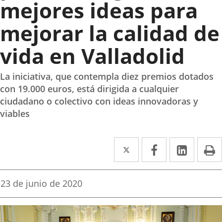
mejores ideas para
mejorar la calidad de
vida en Valladolid
La iniciativa, que contempla diez premios dotados
con 19.000 euros, está dirigida a cualquier
ciudadano o colectivo con ideas innovadoras y
viables
Twitter
Enlace
Facebook
Enlace
Linked
Enlace
P
a
a
a
una
una
una
Fecha
23 de junio de 2020
de
aplicación
aplicación
aplica
la
noticia
externa.
externa.
extern