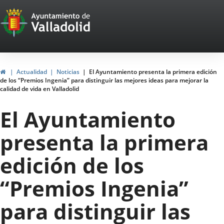
Portal
Jump to content
Web
del
Ayuntamiento
Home
Actualidad
Noticias
El Ayuntamiento presenta la primera edición
de los “Premios Ingenia” para distinguir las mejores ideas para mejorar la
de
calidad de vida en Valladolid
Valladolid
El Ayuntamiento
presenta la primera
edición de los
“Premios Ingenia”
para distinguir las