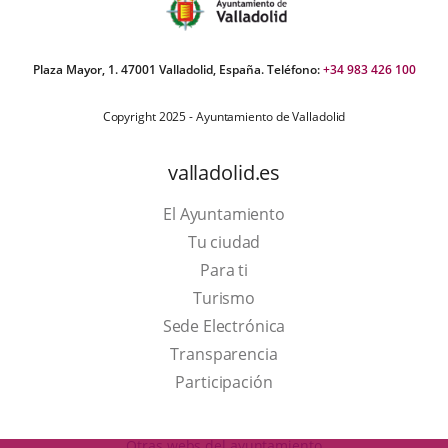
Plaza Mayor, 1. 47001 Valladolid, España. Teléfono:
+34 983 426 100
Copyright 2025 - Ayuntamiento de Valladolid
valladolid.es
El Ayuntamiento
Tu ciudad
Para ti
This
Turismo
link
Link
Sede Electrónica
will
to
Transparencia
open
external
Participación
in
application.
a
Otras webs del ayuntamiento