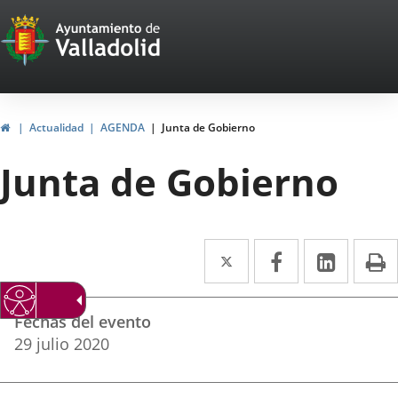
Portal
Saltar al contenido
Web
del
Ayuntamiento
Inicio
Actualidad
AGENDA
Junta de Gobierno
de
Junta de Gobierno
Valladolid
Twitter
Enlace
Facebook
Enlace
Linke
Enlace
I
a
a
a
Datos
una
una
una
Fechas del evento
del
aplicación
aplicación
aplica
29
julio
2020
evento
externa.
externa.
extern