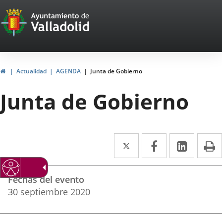
Portal
Saltar al contenido
Web
del
Ayuntamiento
Inicio
Actualidad
AGENDA
Junta de Gobierno
de
Junta de Gobierno
Valladolid
Twitter
Enlace
Facebook
Enlace
Linke
Enlace
I
a
a
a
Datos
una
una
una
Fechas del evento
del
aplicación
aplicación
aplica
30
septiembre
2020
evento
externa.
externa.
extern