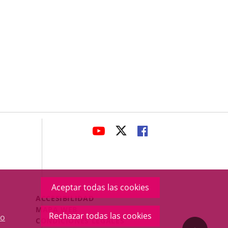
avaHeaderSocial
ENLACE
ENLACE
ENLACE
A
A
A
UNA
UNA
UNA
APLICACIÓN
APLICACIÓN
APLICACIÓN
EXTERNA.
EXTERNA.
EXTERNA.
Aceptar todas las cookies
Menú
ACCESIBILIDAD
Legal
MAPA WEB
Rechazar todas las cookies
o
Footer
CONDICIONES LEGALES