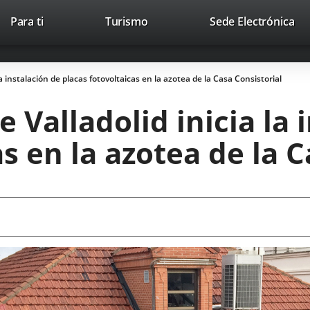
Este
En
Para ti
Turismo
Sede Electrónica
Accesibilidad
Trabaja con nosotros
Contac
enlace
a
se
un
abrirá
apl
a instalación de placas fotovoltaicas en la azotea de la Casa Consistorial
en
ext
una
 Valladolid inicia la 
ventana
nueva.
s en la azotea de la C