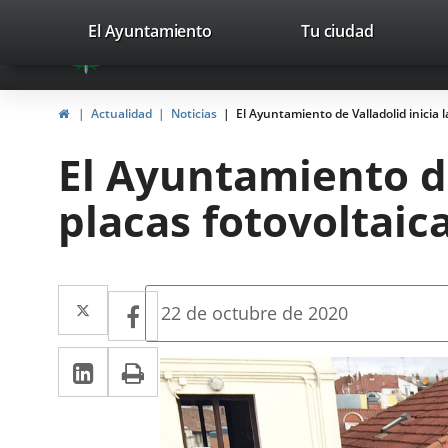
Portal
Saltar al contenido
valladolid.es
El Ayuntamiento
Tu ciudad
avaTop
Web
del
Inicio
Actualidad
Noticias
El Ayuntamiento de Valladolid inicia l
Ayuntamiento
El Ayuntamiento de
de
placas fotovoltaica
Valladolid
Twitter
Enlace
Facebook
Enlace
Fecha
22 de octubre de 2020
de
a
a
la
LinkedIn
Enlace
Imprimir
una
noticia
una
a
aplicación
aplicación
una
externa.
externa.