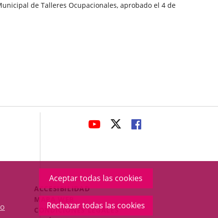
unicipal de Talleres Ocupacionales, aprobado el 4 de
avaHeaderSocial
ENLACE
ENLACE
ENLACE
A
A
A
UNA
UNA
UNA
APLICACIÓN
APLICACIÓN
APLICACIÓN
EXTERNA.
EXTERNA.
EXTERNA.
Aceptar todas las cookies
Menú
ACCESIBILIDAD
Legal
MAPA WEB
Rechazar todas las cookies
o
Footer
CONDICIONES LEGALES