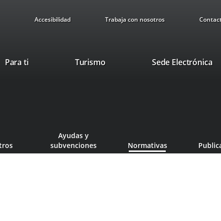
Accesibilidad
Trabaja con nosotros
Contac
Este
En
Para ti
Turismo
Sede Electrónica
enlace
a
se
u
abrirá
ap
en
ex
una
ventana
Ayudas y
nueva.
tros
subvenciones
Normativas
Public