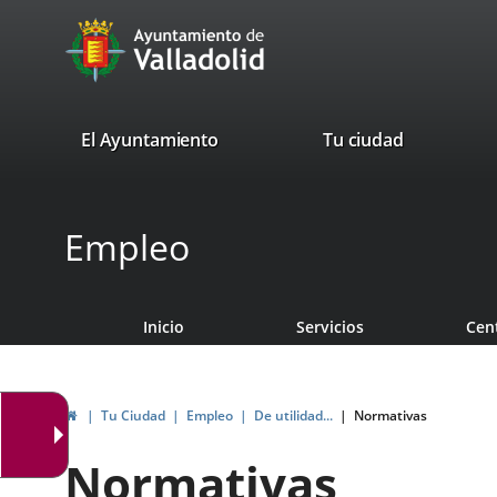
Portal
Saltar al contenido
avaTop
Web
del
Ayuntamiento
valladolid.es
El Ayuntamiento
Tu ciudad
de
Valladolid
Empleo
Inicio
Servicios
Cen
Inicio
Tu Ciudad
Empleo
De utilidad...
Normativas
Normativas