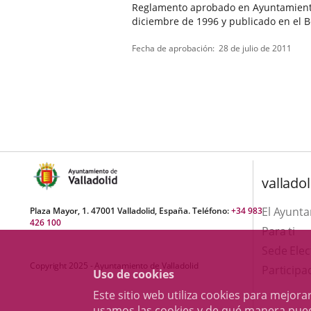
Reglamento aprobado en Ayuntamiento 
diciembre de 1996 y publicado en el Bo
Tipo
Referencia
Fecha de aprobación
28 de julio de 2011
de
boletin
normativa
valladol
El Ayunt
Plaza Mayor, 1. 47001 Valladolid, España. Teléfono:
+34 983
426 100
Para ti
Sede Elec
Copyright 2025 - Ayuntamiento de Valladolid
Participa
Uso de cookies
Este sitio web utiliza cookies para mejo
usamos las cookies y de qué manera pue