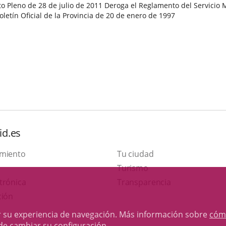
Pleno de 28 de julio de 2011 Deroga el Reglamento del Servicio M
letín Oficial de la Provincia de 20 de enero de 1997
id.es
amiento
Tu ciudad
Este
Turismo
Enlace
enlace
trónica
Transparencia
a
se
ción
una
abrirá
rar su experiencia de navegación. Más información sobre
cóm
aplicación
en
de cambiar su configuración
.