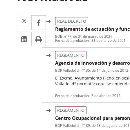
Twitter
Enlace
Facebook
Enlace
REAL DECRETO
a
a
Reglamento de actuación y funci
LinkedIn
Enlace
Imprimir
una
BOE
nº
77
, de 31 de marzo de 2021
Tipo
Referencia
una
Fecha de aprobación
31 de marzo de 2021
de
boletin
a
aplicación
normativa
aplicación
una
REGLAMENTO
externa.
externa.
Agencia de Innovación y desarr
aplicación
BOP Valladolid
nº
135
, de 14 de junio de 2012
externa.
El Excmo. Ayuntamiento Pleno, en sesi
Valladolid" normativa que se entiende 
Tipo
Referencia
Fecha de aprobación
3 de abril de 2012
de
boletin
normativa
REGLAMENTO
Centro Ocupacional para persona
BOP Valladolid
nº
189
, de 18 de agosto de 201