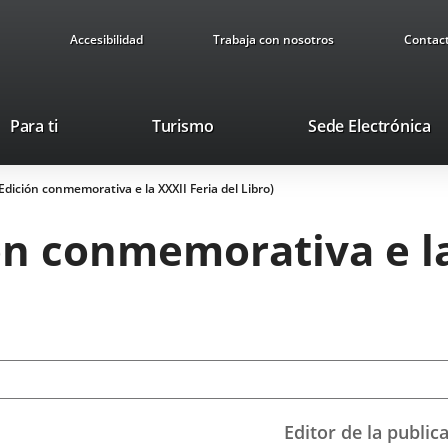
Accesibilidad
Trabaja con nosotros
Contac
Este
En
Para ti
Turismo
Sede Electrónica
enlace
a
se
u
Edición conmemorativa e la XXXII Feria del Libro)
abrirá
ap
en
ex
ón conmemorativa e la
una
ventana
nueva.
Editor de la public