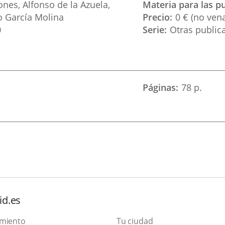
ones, Alfonso de la Azuela,
Materia para las p
o García Molina
Precio
0 € (no vena
0
Serie
Otras public
Páginas
78 p.
id.es
amiento
Tu ciudad