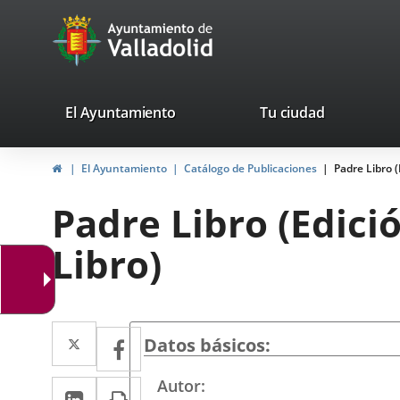
Portal
Saltar al contenido
avaTop
Web
del
Ayuntamiento
valladolid.es
El Ayuntamiento
Tu ciudad
de
Inicio
El Ayuntamiento
Catálogo de Publicaciones
Padre Libro (
Valladolid
Padre Libro (Edici
Libro)
Twitter
Enlace
Facebook
Enlace
Datos básicos
a
a
Autor
LinkedIn
Enlace
Imprimir
una