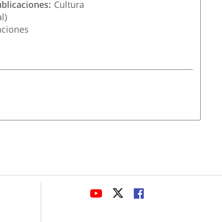
ublicaciones
Cultura
l)
aciones
avaHeaderSocial
ENLACE
ENLACE
ENLACE
A
A
A
UNA
UNA
UNA