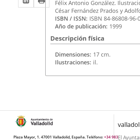
una
Félix Antonio González. Ilustraci
a
aplicación
aplicación
César Fernández Prados y Adolf
una
ISBN / ISSN
ISBN 84-86808-96-
externa.
externa.
Año de publicación
1999
aplicación
Descripción física
externa.
Dimensiones
17 cm.
Ilustraciones
il.
valladol
El Ayunt
Plaza Mayor, 1. 47001 Valladolid, España. Teléfono:
+34 983