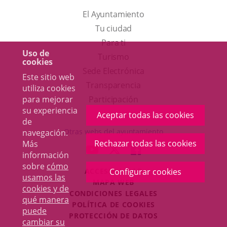
El Ayuntamiento
Tu ciudad
Para ti
Uso de
Este
Turismo
cookies
enlace
Enlace
Sede Electrónica
Este sitio web
se
a
Transparencia
utiliza cookies
abrirá
una
para mejorar
Participación
su experiencia
en
aplicación
Aceptar todas las cookies
de
una
externa.
Otras webs del ayuntamiento
navegación.
ventana
Rechazar todas las cookies
Más
aderSocial
ENLACE
ENLACE
ENLACE
información
nueva.
A
A
A
sobre
cómo
ACCESIBILIDAD
Configurar cookies
UNA
UNA
UNA
usamos las
MAPA WEB
APLICACIÓN
APLICACIÓN
APLICACIÓN
cookies y de
r
CONDICIONES LEGALES
EXTERNA.
EXTERNA.
EXTERNA.
qué manera
POLÍTICA DE COOKIES
puede
PROTECCIÓN DE DATOS
cambiar su
Toggl