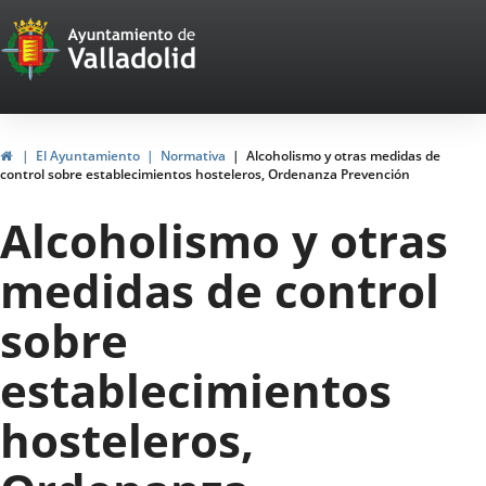
Portal
Saltar al contenido
Web
del
Ayuntamiento
Inicio
El Ayuntamiento
Normativa
Alcoholismo y otras medidas de
control sobre establecimientos hosteleros, Ordenanza Prevención
de
Alcoholismo y otras
Valladolid
medidas de control
sobre
establecimientos
hosteleros,