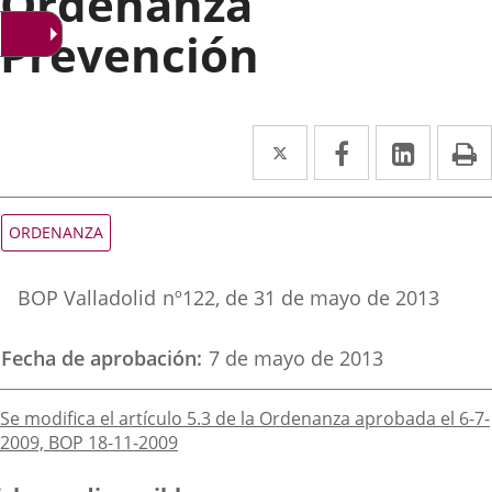
Ordenanza
Prevención
Twitter
Enlace
Facebook
Enlace
Linke
Enlace
I
a
a
a
una
una
una
Tipo
ORDENANZA
de
aplicación
aplicación
aplica
normativa
Referencia
externa.
externa.
extern
BOP Valladolid
nº
122
, de 31 de mayo de 2013
boletin
Fecha de aprobación
7 de mayo de 2013
Descripción
Se modifica el artículo 5.3 de la Ordenanza aprobada el 6-7-
2009, BOP 18-11-2009