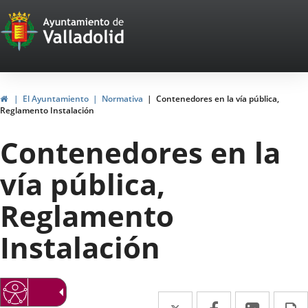
Portal
Saltar al contenido
Web
del
Ayuntamiento
Inicio
El Ayuntamiento
Normativa
Contenedores en la vía pública,
Reglamento Instalación
de
Contenedores en la
Valladolid
vía pública,
Reglamento
Instalación
Twitter
Enlace
Facebook
Enlace
Linke
Enlace
I