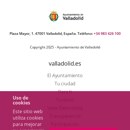
Plaza Mayor, 1. 47001 Valladolid, España. Teléfono:
+34 983 426 100
Copyright 2025 - Ayuntamiento de Valladolid
valladolid.es
El Ayuntamiento
Tu ciudad
Para ti
Uso de
Este
Turismo
cookies
enlace
Enlace
Sede Electrónica
Este sitio web
se
a
Transparencia
utiliza cookies
abrirá
una
para mejorar
Participación