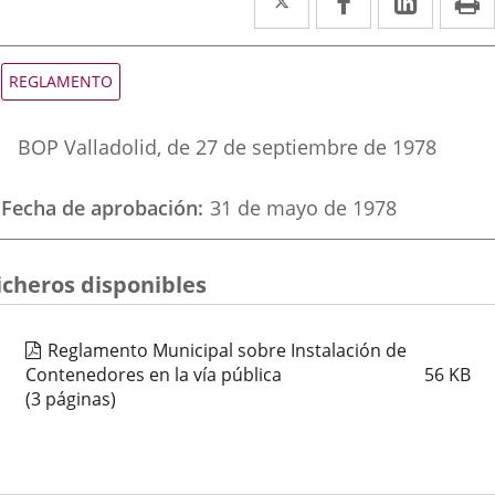
a
a
a
una
una
una
Tipo
REGLAMENTO
de
aplicación
aplicación
aplica
normativa
Referencia
externa.
externa.
extern
BOP Valladolid
, de 27 de septiembre de 1978
boletin
Fecha de aprobación
31 de mayo de 1978
icheros disponibles
Reglamento Municipal sobre Instalación de
Contenedores en la vía pública
56
KB
(3 páginas)