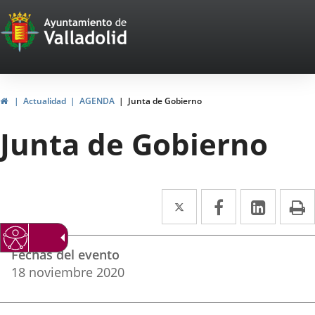
Portal
Saltar al contenido
Web
del
Ayuntamiento
Inicio
Actualidad
AGENDA
Junta de Gobierno
de
Junta de Gobierno
Valladolid
Twitter
Enlace
Facebook
Enlace
Linke
Enlace
I
a
a
a
Datos
una
una
una
Fechas del evento
del
aplicación
aplicación
aplica
18
noviembre
2020
evento
externa.
externa.
extern