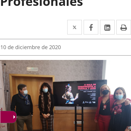
Profesionales
Twitter
Enlace
Facebook
Enlace
Linke
Enlace
I
a
a
a
una
una
una
Fecha
10 de diciembre de 2020
de
aplicación
aplicación
aplica
la
noticia
externa.
externa.
extern